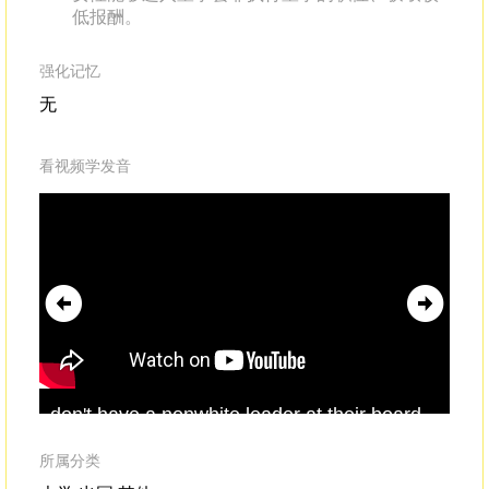
低报酬。
强化记忆
无
看视频学发音
don't have a nonwhite leader at their board
And
level,
executive
or
non
-
executive
.And two out
sor
of every three don't have an executive
dir
所属分类