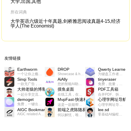
大学,出国,其他
所在词典
大学英语六级近十年真题,剑桥雅思阅读真题4-15,经济
学人(The Economist)
友情链接
Earthworm
DROP
Qwerty Learner
一个让你上瘾的英语学习工具，使用 连词成句 、 i + 1 、 以终为始等学习理论来帮助你习得英语，通过不断的重复形成肌肉记忆，最重要的是 游戏化 的形式让学习英语从此不再痛苦
Showcase & host your work in extraordinary ways.不限速文件分享，托管，建站平台
为键盘工作者设计的单词与肌肉记忆锻炼软件
Sinqi Tools
AiAlly
tinyeraser
一款无广告，界面清爽的神奇在线小工具集合，范围包括但不限于：开发，设计，日常生活等
您的智能AI助手解决方案。提供24/7全天候的高效虚拟员工服务，助力个人和组织提升生产力、激发创新潜能。
免费，批量，快速，一键换背景的桌面软件
大帅老猿的博客
摸鱼桌面
PDF工具箱
一起分享交流生活学习，出海赚钱，编程技术，远程工作，优秀产品等相关话题。希望大家都能有所收获。
在线工具，在线游戏，电影，小说各种有趣的资源这里都有
合并PDF、拆分PDF、旋转PDF、裁剪PDF、转换PDF、加密PDF、解密PDF、PDF加水印等多种PDF处理功能
demoget
MvpFast-快速构建网站应用
心理学网址导航
免费，一键出成片的录屏Demo软件。支持4K导出，立即下载使用。
这是一款能帮助你快速构建个人网站的应用，使用最新的前端技术栈，集成登录、鉴权、手机、邮箱、数据库、博客、文章、支付等等网站所需要的功能，你只需要花几个小时开发你的核心功能就可以上线，一次购买，永久拥有
心理学网址导航(psyhhub.org),着力打造国内心理学资源平台，是一个心理学网址资源大全，提供心理学学习,心理学考研,英语自学,计算机自学等众多学习内容。
AIGC Bookmarks
前端之虎陈随易
lee.sd
AIGC related Academy/Project bookmarks . Powered by Notion AI (Claude, ChatGPT).
零基础AI编程整活儿，跟SimbaLee用AI一起每天写点儿好玩儿的！iSay中每天还会有鲜吐槽、财经快讯、抽奖福利。喜欢就在页面“点赞”，不喜欢可以“点呸”喔！
何以解忧，唯有代码。不忘初心，方得始终。