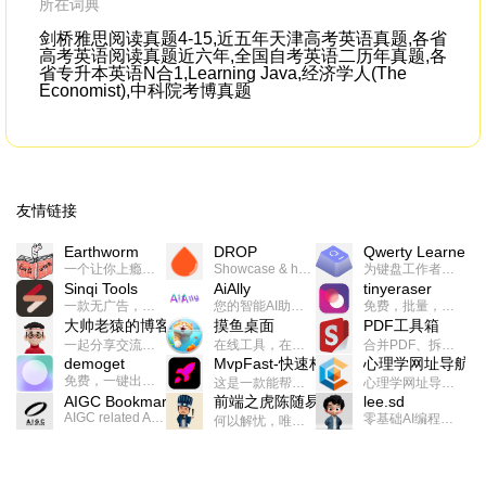
所在词典
剑桥雅思阅读真题4-15,近五年天津高考英语真题,各省
高考英语阅读真题近六年,全国自考英语二历年真题,各
省专升本英语N合1,Learning Java,经济学人(The
Economist),中科院考博真题
友情链接
Earthworm
DROP
Qwerty Learner
一个让你上瘾的英语学习工具，使用 连词成句 、 i + 1 、 以终为始等学习理论来帮助你习得英语，通过不断的重复形成肌肉记忆，最重要的是 游戏化 的形式让学习英语从此不再痛苦
Showcase & host your work in extraordinary ways.不限速文件分享，托管，建站平台
为键盘工作者设计的单词与肌肉记忆锻炼软件
Sinqi Tools
AiAlly
tinyeraser
一款无广告，界面清爽的神奇在线小工具集合，范围包括但不限于：开发，设计，日常生活等
您的智能AI助手解决方案。提供24/7全天候的高效虚拟员工服务，助力个人和组织提升生产力、激发创新潜能。
免费，批量，快速，一键换背景的桌面软件
大帅老猿的博客
摸鱼桌面
PDF工具箱
一起分享交流生活学习，出海赚钱，编程技术，远程工作，优秀产品等相关话题。希望大家都能有所收获。
在线工具，在线游戏，电影，小说各种有趣的资源这里都有
合并PDF、拆分PDF、旋转PDF、裁剪PDF、转换PDF、加密PDF、解密PDF、PDF加水印等多种PDF处理功能
demoget
MvpFast-快速构建网站应用
心理学网址导航
免费，一键出成片的录屏Demo软件。支持4K导出，立即下载使用。
这是一款能帮助你快速构建个人网站的应用，使用最新的前端技术栈，集成登录、鉴权、手机、邮箱、数据库、博客、文章、支付等等网站所需要的功能，你只需要花几个小时开发你的核心功能就可以上线，一次购买，永久拥有
心理学网址导航(psyhhub.org),着力打造国内心理学资源平台，是一个心理学网址资源大全，提供心理学学习,心理学考研,英语自学,计算机自学等众多学习内容。
AIGC Bookmarks
前端之虎陈随易
lee.sd
AIGC related Academy/Project bookmarks . Powered by Notion AI (Claude, ChatGPT).
零基础AI编程整活儿，跟SimbaLee用AI一起每天写点儿好玩儿的！iSay中每天还会有鲜吐槽、财经快讯、抽奖福利。喜欢就在页面“点赞”，不喜欢可以“点呸”喔！
何以解忧，唯有代码。不忘初心，方得始终。