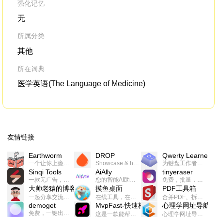
强化记忆
无
所属分类
其他
所在词典
医学英语(The Language of Medicine)
友情链接
Earthworm
DROP
Qwerty Learner
一个让你上瘾的英语学习工具，使用 连词成句 、 i + 1 、 以终为始等学习理论来帮助你习得英语，通过不断的重复形成肌肉记忆，最重要的是 游戏化 的形式让学习英语从此不再痛苦
Showcase & host your work in extraordinary ways.不限速文件分享，托管，建站平台
为键盘工作者设计的单词与肌肉记忆锻炼软件
Sinqi Tools
AiAlly
tinyeraser
一款无广告，界面清爽的神奇在线小工具集合，范围包括但不限于：开发，设计，日常生活等
您的智能AI助手解决方案。提供24/7全天候的高效虚拟员工服务，助力个人和组织提升生产力、激发创新潜能。
免费，批量，快速，一键换背景的桌面软件
大帅老猿的博客
摸鱼桌面
PDF工具箱
一起分享交流生活学习，出海赚钱，编程技术，远程工作，优秀产品等相关话题。希望大家都能有所收获。
在线工具，在线游戏，电影，小说各种有趣的资源这里都有
合并PDF、拆分PDF、旋转PDF、裁剪PDF、转换PDF、加密PDF、解密PDF、PDF加水印等多种PDF处理功能
demoget
MvpFast-快速构建网站应用
心理学网址导航
免费，一键出成片的录屏Demo软件。支持4K导出，立即下载使用。
这是一款能帮助你快速构建个人网站的应用，使用最新的前端技术栈，集成登录、鉴权、手机、邮箱、数据库、博客、文章、支付等等网站所需要的功能，你只需要花几个小时开发你的核心功能就可以上线，一次购买，永久拥有
心理学网址导航(psyhhub.org),着力打造国内心理学资源平台，是一个心理学网址资源大全，提供心理学学习,心理学考研,英语自学,计算机自学等众多学习内容。