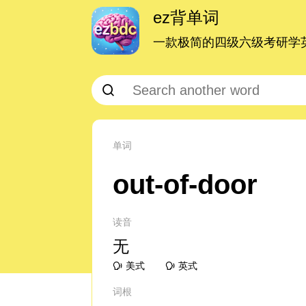
ez背单词
一款极简的四级六级考研学英
单词
out-of-door
读音
无
美式
英式
词根