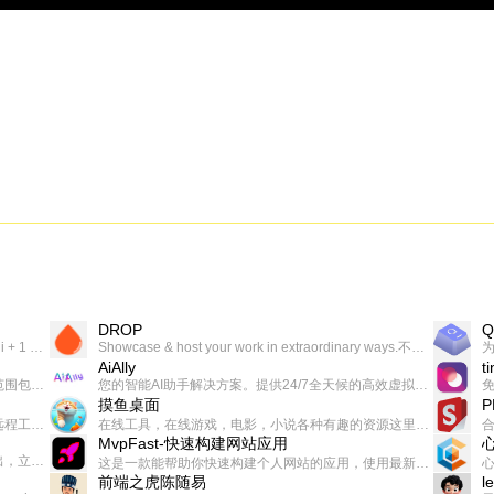
DROP
Q
一个让你上瘾的英语学习工具，使用 连词成句 、 i + 1 、 以终为始等学习理论来帮助你习得英语，通过不断的重复形成肌肉记忆，最重要的是 游戏化 的形式让学习英语从此不再痛苦
Showcase & host your work in extraordinary ways.不限速文件分享，托管，建站平台
AiAlly
t
一款无广告，界面清爽的神奇在线小工具集合，范围包括但不限于：开发，设计，日常生活等
您的智能AI助手解决方案。提供24/7全天候的高效虚拟员工服务，助力个人和组织提升生产力、激发创新潜能。
摸鱼桌面
一起分享交流生活学习，出海赚钱，编程技术，远程工作，优秀产品等相关话题。希望大家都能有所收获。
在线工具，在线游戏，电影，小说各种有趣的资源这里都有
MvpFast-快速构建网站应用
免费，一键出成片的录屏Demo软件。支持4K导出，立即下载使用。
这是一款能帮助你快速构建个人网站的应用，使用最新的前端技术栈，集成登录、鉴权、手机、邮箱、数据库、博客、文章、支付等等网站所需要的功能，你只需要花几个小时开发你的核心功能就可以上线，一次购买，永久拥有
前端之虎陈随易
l