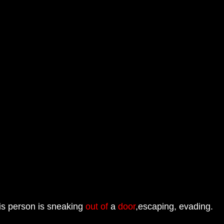
s person is sneaking
out
of
a
door
,escaping, evading.