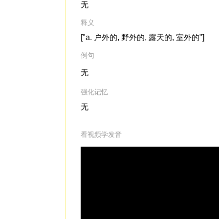
无
释义
["a. 户外的, 野外的, 露天的, 室外的"]
例句
无
强化记忆
无
看视频学发音