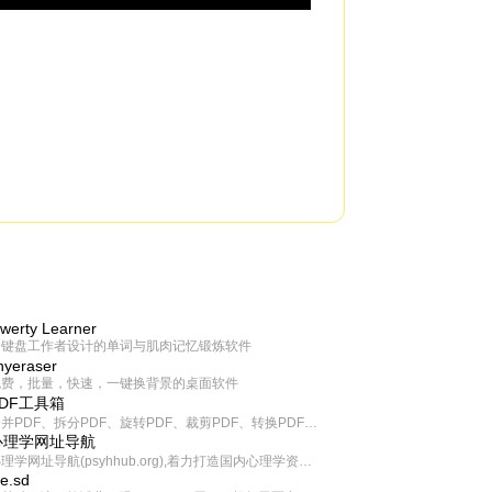
werty Learner
为键盘工作者设计的单词与肌肉记忆锻炼软件
inyeraser
免费，批量，快速，一键换背景的桌面软件
PDF工具箱
合并PDF、拆分PDF、旋转PDF、裁剪PDF、转换PDF、加密PDF、解密PDF、PDF加水印等多种PDF处理功能
心理学网址导航
心理学网址导航(psyhhub.org),着力打造国内心理学资源平台，是一个心理学网址资源大全，提供心理学学习,心理学考研,英语自学,计算机自学等众多学习内容。
ee.sd