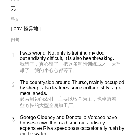
无
释义
["adv. 怪异地"]
例句
I was wrong. Not only is training my dog
outlandishly difficult, it is also heartbreaking.
我错了，真心错了，把这条狗狗训练成才，太**
难了，我的小心心都碎了。
The countryside around Thurso, mainly occupied
by sheep, also features some outlandishly large
metal sheds.
瑟索周边的农村，主要以牧羊为主，也坐落着一
些奇特的大型金属加工厂。
George Clooney and Donatella Versace have
houses down the road, and outlandishly
expensive Riva speedboats occasionally rush by
on the water.