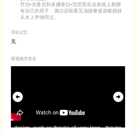
乔治•克鲁尼和多娜泰拉•范思哲在这条路上都拥
有自己的房子，偶尔还能看见顶级奢侈游艇丽娃
从水上奔驰而过。
强化记忆
无
看视频学发音
design, such as they're all very long --they're
sort of
outlandishly
longcompared to other