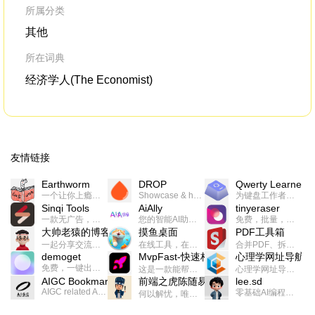
proteins.
所属分类
其他
所在词典
经济学人(The Economist)
友情链接
Earthworm
DROP
Qwerty Learner
一个让你上瘾的英语学习工具，使用 连词成句 、 i + 1 、 以终为始等学习理论来帮助你习得英语，通过不断的重复形成肌肉记忆，最重要的是 游戏化 的形式让学习英语从此不再痛苦
Showcase & host your work in extraordinary ways.不限速文件分享，托管，建站平台
为键盘工作者设计的单词与肌肉记忆锻炼软件
Sinqi Tools
AiAlly
tinyeraser
一款无广告，界面清爽的神奇在线小工具集合，范围包括但不限于：开发，设计，日常生活等
您的智能AI助手解决方案。提供24/7全天候的高效虚拟员工服务，助力个人和组织提升生产力、激发创新潜能。
免费，批量，快速，一键换背景的桌面软件
大帅老猿的博客
摸鱼桌面
PDF工具箱
一起分享交流生活学习，出海赚钱，编程技术，远程工作，优秀产品等相关话题。希望大家都能有所收获。
在线工具，在线游戏，电影，小说各种有趣的资源这里都有
合并PDF、拆分PDF、旋转PDF、裁剪PDF、转换PDF、加密PDF、解密PDF、PDF加水印等多种PDF处理功能
demoget
MvpFast-快速构建网站应用
心理学网址导航
免费，一键出成片的录屏Demo软件。支持4K导出，立即下载使用。
这是一款能帮助你快速构建个人网站的应用，使用最新的前端技术栈，集成登录、鉴权、手机、邮箱、数据库、博客、文章、支付等等网站所需要的功能，你只需要花几个小时开发你的核心功能就可以上线，一次购买，永久拥有
心理学网址导航(psyhhub.org),着力打造国内心理学资源平台，是一个心理学网址资源大全，提供心理学学习,心理学考研,英语自学,计算机自学等众多学习内容。
AIGC Bookmarks
前端之虎陈随易
lee.sd
AIGC related Academy/Project bookmarks . Powered by Notion AI (Claude, ChatGPT).
零基础AI编程整活儿，跟SimbaLee用AI一起每天写点儿好玩儿的！iSay中每天还会有鲜吐槽、财经快讯、抽奖福利。喜欢就在页面“点赞”，不喜欢可以“点呸”喔！
何以解忧，唯有代码。不忘初心，方得始终。