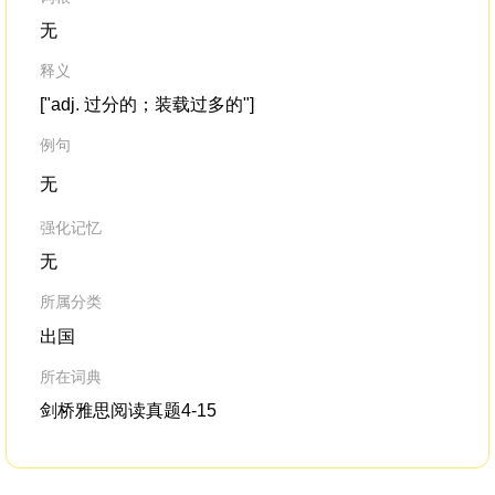
无
释义
["adj. 过分的；装载过多的"]
例句
无
强化记忆
无
所属分类
出国
所在词典
剑桥雅思阅读真题4-15