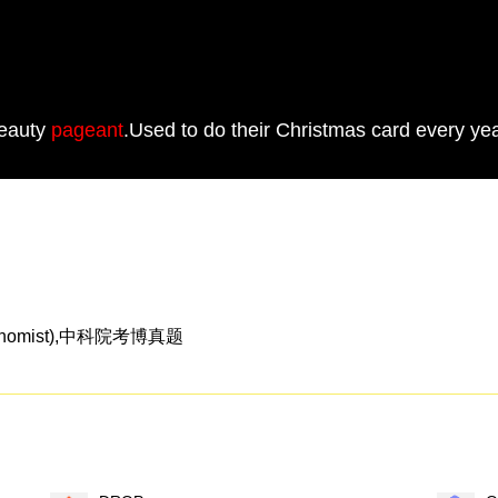
Beauty
pageant
.Used to do their Christmas card every yea
nomist),中科院考博真题