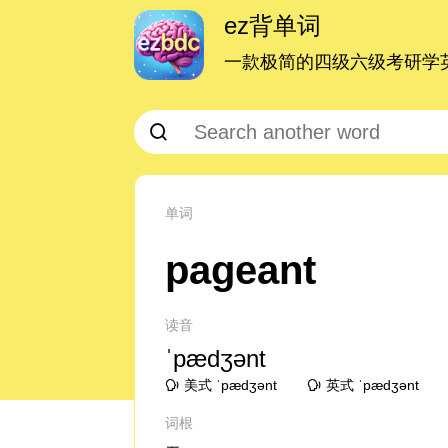
ez背单词
一款极简的四级六级考研学英
单词
pageant
读音
ˈpædʒənt
美式 ˈpædʒənt
英式 ˈpædʒənt
词根