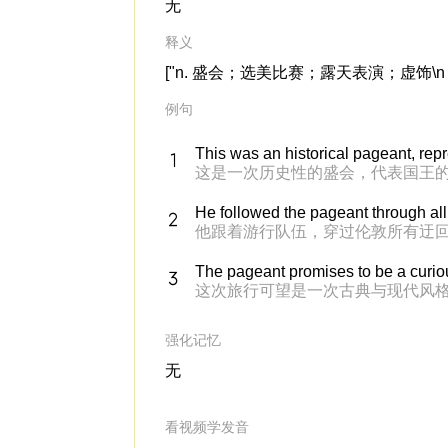
无
释义
["n. 盛会；选美比赛；露天表演；虚饰\n \n [\n
例句
This was an historical pageant, rep
这是一次历史性的盛会，代表国王
He followed the pageant through all
他跟着游行队伍，穿过伦敦所有迂
The pageant promises to be a curio
这次旅行可望是一次古典与现代风
强化记忆
无
看视频学发音