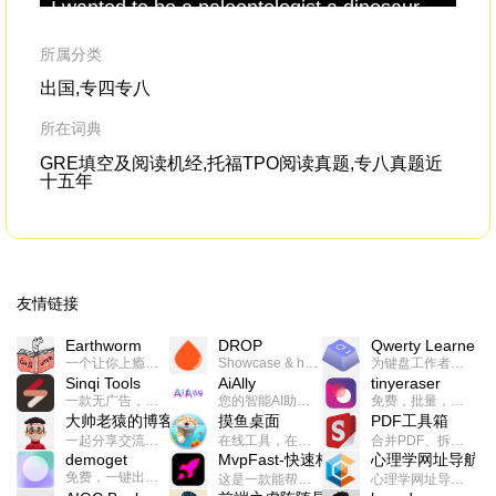
I wanted to be a paleontologist,a dinosaur
and
paleontologist
,and I wanted to have a pet
be
dinosaur.
all
所属分类
出国,专四专八
所在词典
GRE填空及阅读机经,托福TPO阅读真题,专八真题近
十五年
友情链接
Earthworm
DROP
Qwerty Learner
一个让你上瘾的英语学习工具，使用 连词成句 、 i + 1 、 以终为始等学习理论来帮助你习得英语，通过不断的重复形成肌肉记忆，最重要的是 游戏化 的形式让学习英语从此不再痛苦
Showcase & host your work in extraordinary ways.不限速文件分享，托管，建站平台
为键盘工作者设计的单词与肌肉记忆锻炼软件
Sinqi Tools
AiAlly
tinyeraser
一款无广告，界面清爽的神奇在线小工具集合，范围包括但不限于：开发，设计，日常生活等
您的智能AI助手解决方案。提供24/7全天候的高效虚拟员工服务，助力个人和组织提升生产力、激发创新潜能。
免费，批量，快速，一键换背景的桌面软件
大帅老猿的博客
摸鱼桌面
PDF工具箱
一起分享交流生活学习，出海赚钱，编程技术，远程工作，优秀产品等相关话题。希望大家都能有所收获。
在线工具，在线游戏，电影，小说各种有趣的资源这里都有
合并PDF、拆分PDF、旋转PDF、裁剪PDF、转换PDF、加密PDF、解密PDF、PDF加水印等多种PDF处理功能
demoget
MvpFast-快速构建网站应用
心理学网址导航
免费，一键出成片的录屏Demo软件。支持4K导出，立即下载使用。
这是一款能帮助你快速构建个人网站的应用，使用最新的前端技术栈，集成登录、鉴权、手机、邮箱、数据库、博客、文章、支付等等网站所需要的功能，你只需要花几个小时开发你的核心功能就可以上线，一次购买，永久拥有
心理学网址导航(psyhhub.org),着力打造国内心理学资源平台，是一个心理学网址资源大全，提供心理学学习,心理学考研,英语自学,计算机自学等众多学习内容。