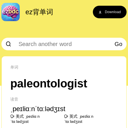
ez背单词
Download
Go
单词
paleontologist
读音
ˌpeɪliɑːnˈtɑːlədʒɪst
美式 ˌpeɪliɑːn
英式 ˌpeɪliɑːn
ˈtɑːlədʒɪst
ˈtɑːlədʒɪst