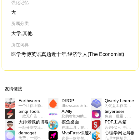
强化记忆
无
所属分类
大学,其他
所在词典
医学考博英语真题近十年,经济学人(The Economist)
友情链接
Earthworm
DROP
Qwerty Learner
一个让你上瘾的英语学习工具，使用 连词成句 、 i + 1 、 以终为始等学习理论来帮助你习得英语，通过不断的重复形成肌肉记忆，最重要的是 游戏化 的形式让学习英语从此不再痛苦
Showcase & host your work in extraordinary ways.不限速文件分享，托管，建站平台
为键盘工作者设计的单词与肌肉记忆锻炼软件
Sinqi Tools
AiAlly
tinyeraser
一款无广告，界面清爽的神奇在线小工具集合，范围包括但不限于：开发，设计，日常生活等
您的智能AI助手解决方案。提供24/7全天候的高效虚拟员工服务，助力个人和组织提升生产力、激发创新潜能。
免费，批量，快速，一键换背景的桌面软件
大帅老猿的博客
摸鱼桌面
PDF工具箱
一起分享交流生活学习，出海赚钱，编程技术，远程工作，优秀产品等相关话题。希望大家都能有所收获。
在线工具，在线游戏，电影，小说各种有趣的资源这里都有
合并PDF、拆分PDF、旋转PDF、裁剪PDF、转换PDF、加密PDF、解密PDF、PDF加水印等多种PDF处理功能
demoget
MvpFast-快速构建网站应用
心理学网址导航
免费，一键出成片的录屏Demo软件。支持4K导出，立即下载使用。
这是一款能帮助你快速构建个人网站的应用，使用最新的前端技术栈，集成登录、鉴权、手机、邮箱、数据库、博客、文章、支付等等网站所需要的功能，你只需要花几个小时开发你的核心功能就可以上线，一次购买，永久拥有
心理学网址导航(psyhhub.org),着力打造国内心理学资源平台，是一个心理学网址资源大全，提供心理学学习,心理学考研,英语自学,计算机自学等众多学习内容。