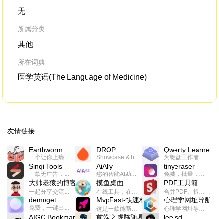
无
所属分类
其他
所在词典
医学英语(The Language of Medicine)
友情链接
Earthworm
DROP
Qwerty Learner
一个让你上瘾的英语学习工具，使用 连词成句 、 i + 1 、 以终为始等学习理论来帮助你习得英语，通过不断的重复形成肌肉记忆，最重要的是 游戏化 的形式让学习英语从此不再痛苦
Showcase & host your work in extraordinary ways.不限速文件分享，托管，建站平台
为键盘工作者设计的单词与肌肉记忆锻炼软件
Sinqi Tools
AiAlly
tinyeraser
一款无广告，界面清爽的神奇在线小工具集合，范围包括但不限于：开发，设计，日常生活等
您的智能AI助手解决方案。提供24/7全天候的高效虚拟员工服务，助力个人和组织提升生产力、激发创新潜能。
免费，批量，快速，一键换背景的桌面软件
大帅老猿的博客
摸鱼桌面
PDF工具箱
一起分享交流生活学习，出海赚钱，编程技术，远程工作，优秀产品等相关话题。希望大家都能有所收获。
在线工具，在线游戏，电影，小说各种有趣的资源这里都有
合并PDF、拆分PDF、旋转PDF、裁剪PDF、转换PDF、加密PDF、解密PDF、PDF加水印等多种PDF处理功能
demoget
MvpFast-快速构建网站应用
心理学网址导航
免费，一键出成片的录屏Demo软件。支持4K导出，立即下载使用。
这是一款能帮助你快速构建个人网站的应用，使用最新的前端技术栈，集成登录、鉴权、手机、邮箱、数据库、博客、文章、支付等等网站所需要的功能，你只需要花几个小时开发你的核心功能就可以上线，一次购买，永久拥有
心理学网址导航(psyhhub.org),着力打造国内心理学资源平台，是一个心理学网址资源大全，提供心理学学习,心理学考研,英语自学,计算机自学等众多学习内容。
AIGC Bookmarks
前端之虎陈随易
lee.sd