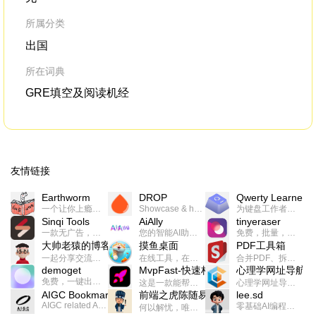
所属分类
出国
所在词典
GRE填空及阅读机经
友情链接
Earthworm
DROP
Qwerty Learner
一个让你上瘾的英语学习工具，使用 连词成句 、 i + 1 、 以终为始等学习理论来帮助你习得英语，通过不断的重复形成肌肉记忆，最重要的是 游戏化 的形式让学习英语从此不再痛苦
Showcase & host your work in extraordinary ways.不限速文件分享，托管，建站平台
为键盘工作者设计的单词与肌肉记忆锻炼软件
Sinqi Tools
AiAlly
tinyeraser
一款无广告，界面清爽的神奇在线小工具集合，范围包括但不限于：开发，设计，日常生活等
您的智能AI助手解决方案。提供24/7全天候的高效虚拟员工服务，助力个人和组织提升生产力、激发创新潜能。
免费，批量，快速，一键换背景的桌面软件
大帅老猿的博客
摸鱼桌面
PDF工具箱
一起分享交流生活学习，出海赚钱，编程技术，远程工作，优秀产品等相关话题。希望大家都能有所收获。
在线工具，在线游戏，电影，小说各种有趣的资源这里都有
合并PDF、拆分PDF、旋转PDF、裁剪PDF、转换PDF、加密PDF、解密PDF、PDF加水印等多种PDF处理功能
demoget
MvpFast-快速构建网站应用
心理学网址导航
免费，一键出成片的录屏Demo软件。支持4K导出，立即下载使用。
这是一款能帮助你快速构建个人网站的应用，使用最新的前端技术栈，集成登录、鉴权、手机、邮箱、数据库、博客、文章、支付等等网站所需要的功能，你只需要花几个小时开发你的核心功能就可以上线，一次购买，永久拥有
心理学网址导航(psyhhub.org),着力打造国内心理学资源平台，是一个心理学网址资源大全，提供心理学学习,心理学考研,英语自学,计算机自学等众多学习内容。
AIGC Bookmarks
前端之虎陈随易
lee.sd
AIGC related Academy/Project bookmarks . Powered by Notion AI (Claude, ChatGPT).
零基础AI编程整活儿，跟SimbaLee用AI一起每天写点儿好玩儿的！iSay中每天还会有鲜吐槽、财经快讯、抽奖福利。喜欢就在页面“点赞”，不喜欢可以“点呸”喔！
何以解忧，唯有代码。不忘初心，方得始终。