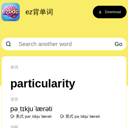
ez背单词
Download
Go
单词
particularity
读音
pəˌtɪkjuˈlærəti
美式 pərˌtɪkjuˈlærəti
英式 pəˌtɪkjuˈlærəti
词根