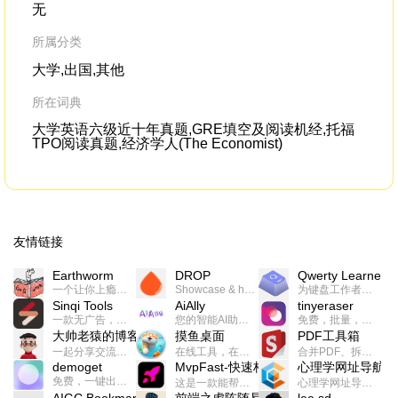
无
所属分类
大学,出国,其他
所在词典
大学英语六级近十年真题,GRE填空及阅读机经,托福
TPO阅读真题,经济学人(The Economist)
友情链接
Earthworm
DROP
Qwerty Learner
一个让你上瘾的英语学习工具，使用 连词成句 、 i + 1 、 以终为始等学习理论来帮助你习得英语，通过不断的重复形成肌肉记忆，最重要的是 游戏化 的形式让学习英语从此不再痛苦
Showcase & host your work in extraordinary ways.不限速文件分享，托管，建站平台
为键盘工作者设计的单词与肌肉记忆锻炼软件
Sinqi Tools
AiAlly
tinyeraser
一款无广告，界面清爽的神奇在线小工具集合，范围包括但不限于：开发，设计，日常生活等
您的智能AI助手解决方案。提供24/7全天候的高效虚拟员工服务，助力个人和组织提升生产力、激发创新潜能。
免费，批量，快速，一键换背景的桌面软件
大帅老猿的博客
摸鱼桌面
PDF工具箱
一起分享交流生活学习，出海赚钱，编程技术，远程工作，优秀产品等相关话题。希望大家都能有所收获。
在线工具，在线游戏，电影，小说各种有趣的资源这里都有
合并PDF、拆分PDF、旋转PDF、裁剪PDF、转换PDF、加密PDF、解密PDF、PDF加水印等多种PDF处理功能
demoget
MvpFast-快速构建网站应用
心理学网址导航
免费，一键出成片的录屏Demo软件。支持4K导出，立即下载使用。
这是一款能帮助你快速构建个人网站的应用，使用最新的前端技术栈，集成登录、鉴权、手机、邮箱、数据库、博客、文章、支付等等网站所需要的功能，你只需要花几个小时开发你的核心功能就可以上线，一次购买，永久拥有
心理学网址导航(psyhhub.org),着力打造国内心理学资源平台，是一个心理学网址资源大全，提供心理学学习,心理学考研,英语自学,计算机自学等众多学习内容。