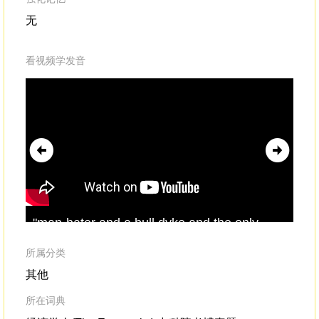
无
看视频学发音
"man-hater and a bull dyke and the only
to 
thing I've ever accomplished with my
GED
careeris spreading my
perverse
the
所属分类
sexuality."Which, incidentally, is only a third
we
其他
correct.
所在词典