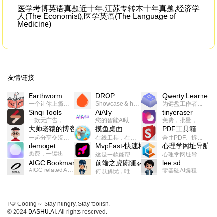
医学考博英语真题近十年,江苏专转本十年真题,经济学
人(The Economist),医学英语(The Language of
Medicine)
友情链接
Earthworm
DROP
Qwerty Learner
一个让你上瘾的英语学习工具，使用 连词成句 、 i + 1 、 以终为始等学习理论来帮助你习得英语，通过不断的重复形成肌肉记忆，最重要的是 游戏化 的形式让学习英语从此不再痛苦
Showcase & host your work in extraordinary ways.不限速文件分享，托管，建站平台
为键盘工作者设计的单词与肌肉记忆锻炼软件
Sinqi Tools
AiAlly
tinyeraser
一款无广告，界面清爽的神奇在线小工具集合，范围包括但不限于：开发，设计，日常生活等
您的智能AI助手解决方案。提供24/7全天候的高效虚拟员工服务，助力个人和组织提升生产力、激发创新潜能。
免费，批量，快速，一键换背景的桌面软件
大帅老猿的博客
摸鱼桌面
PDF工具箱
一起分享交流生活学习，出海赚钱，编程技术，远程工作，优秀产品等相关话题。希望大家都能有所收获。
在线工具，在线游戏，电影，小说各种有趣的资源这里都有
合并PDF、拆分PDF、旋转PDF、裁剪PDF、转换PDF、加密PDF、解密PDF、PDF加水印等多种PDF处理功能
demoget
MvpFast-快速构建网站应用
心理学网址导航
免费，一键出成片的录屏Demo软件。支持4K导出，立即下载使用。
这是一款能帮助你快速构建个人网站的应用，使用最新的前端技术栈，集成登录、鉴权、手机、邮箱、数据库、博客、文章、支付等等网站所需要的功能，你只需要花几个小时开发你的核心功能就可以上线，一次购买，永久拥有
心理学网址导航(psyhhub.org),着力打造国内心理学资源平台，是一个心理学网址资源大全，提供心理学学习,心理学考研,英语自学,计算机自学等众多学习内容。
AIGC Bookmarks
前端之虎陈随易
lee.sd
AIGC related Academy/Project bookmarks . Powered by Notion AI (Claude, ChatGPT).
零基础AI编程整活儿，跟SimbaLee用AI一起每天写点儿好玩儿的！iSay中每天还会有鲜吐槽、财经快讯、抽奖福利。喜欢就在页面“点赞”，不喜欢可以“点呸”喔！
何以解忧，唯有代码。不忘初心，方得始终。
I 🩷 Coding～ Stay hungry, Stay foolish.
© 2024
DASHU.AI
. All rights reserved.