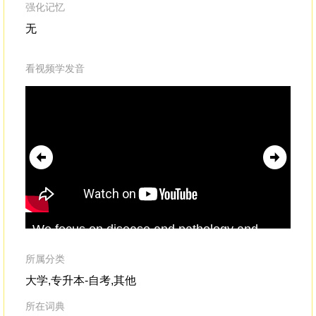
强化记忆
无
看视频学发音
We focus on disease and pathology and
to 
surgeryand
pharmacology
.We miss the
ev
human being.
sti
所属分类
cre
大学,专升本-自考,其他
所在词典