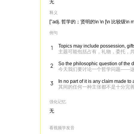
无
释义
["adj. 哲学的；贤明的\n \n [\n 比较级\n more
例句
Topics may include possession, gift
主题可能包括占有，礼物，委托，
So the philosophic question of the d
今天我们要讨论一个哲学问题——
In no part of it is any claim made t
其间的任何一种主张都不是十分完
强化记忆
无
看视频学发音