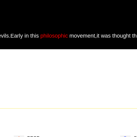
ils.Early in this
philosophic
movement,it was thought tha