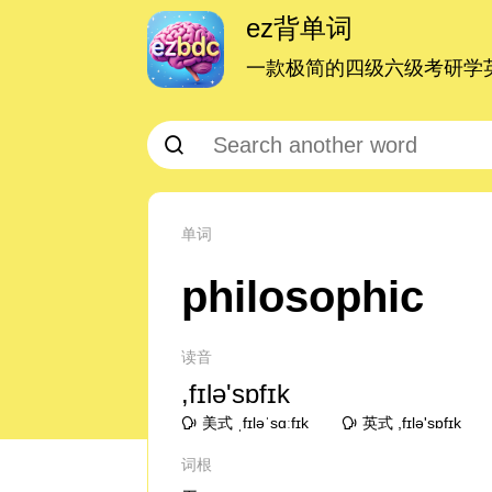
ez背单词
一款极简的四级六级考研学英
单词
philosophic
读音
,fɪlə'sɒfɪk
美式 ˌfɪləˈsɑːfɪk
英式 ,fɪlə'sɒfɪk
词根