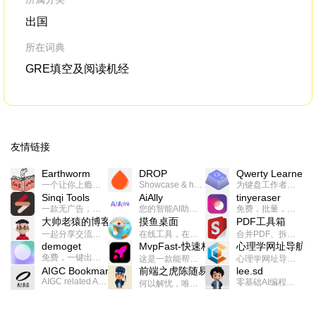
出国
所在词典
GRE填空及阅读机经
友情链接
Earthworm
DROP
Qwerty Learner
一个让你上瘾的英语学习工具，使用 连词成句 、 i + 1 、 以终为始等学习理论来帮助你习得英语，通过不断的重复形成肌肉记忆，最重要的是 游戏化 的形式让学习英语从此不再痛苦
Showcase & host your work in extraordinary ways.不限速文件分享，托管，建站平台
为键盘工作者设计的单词与肌肉记忆锻炼软件
Sinqi Tools
AiAlly
tinyeraser
一款无广告，界面清爽的神奇在线小工具集合，范围包括但不限于：开发，设计，日常生活等
您的智能AI助手解决方案。提供24/7全天候的高效虚拟员工服务，助力个人和组织提升生产力、激发创新潜能。
免费，批量，快速，一键换背景的桌面软件
大帅老猿的博客
摸鱼桌面
PDF工具箱
一起分享交流生活学习，出海赚钱，编程技术，远程工作，优秀产品等相关话题。希望大家都能有所收获。
在线工具，在线游戏，电影，小说各种有趣的资源这里都有
合并PDF、拆分PDF、旋转PDF、裁剪PDF、转换PDF、加密PDF、解密PDF、PDF加水印等多种PDF处理功能
demoget
MvpFast-快速构建网站应用
心理学网址导航
免费，一键出成片的录屏Demo软件。支持4K导出，立即下载使用。
这是一款能帮助你快速构建个人网站的应用，使用最新的前端技术栈，集成登录、鉴权、手机、邮箱、数据库、博客、文章、支付等等网站所需要的功能，你只需要花几个小时开发你的核心功能就可以上线，一次购买，永久拥有
心理学网址导航(psyhhub.org),着力打造国内心理学资源平台，是一个心理学网址资源大全，提供心理学学习,心理学考研,英语自学,计算机自学等众多学习内容。
AIGC Bookmarks
前端之虎陈随易
lee.sd
AIGC related Academy/Project bookmarks . Powered by Notion AI (Claude, ChatGPT).
零基础AI编程整活儿，跟SimbaLee用AI一起每天写点儿好玩儿的！iSay中每天还会有鲜吐槽、财经快讯、抽奖福利。喜欢就在页面“点赞”，不喜欢可以“点呸”喔！
何以解忧，唯有代码。不忘初心，方得始终。