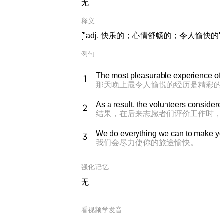
无
释义
["adj. 快乐的；心情舒畅的；令人愉快的"
例句
The most pleasurable experience of
那天晚上最令人愉悦的经历是精彩
As a result, the volunteers consider
结果，在后来志愿者们评价工作时
We do everything we can to make yo
我们会尽力使你的旅途愉快。
强化记忆
无
看视频学发音