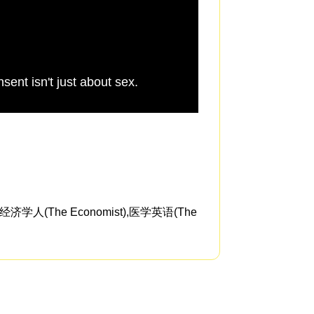
ent isn't just about sex.
before having to ma
The Economist),医学英语(The