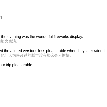
]
 the evening was the wonderful fireworks display.
的焰火表演。
ed the altered versions less pleasurable when they later rated t
，他们认为修改过的版本没有那么令人愉快。
ur trip pleasurable.