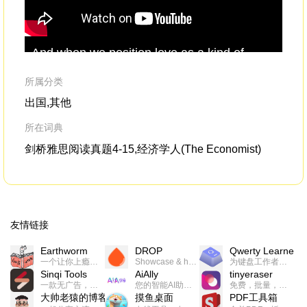
And when we position love as a kind of
our
leading edgein
policy
making
,we get new
ma
answers to fundamental social questions,
所属分类
出国,其他
所在词典
剑桥雅思阅读真题4-15,经济学人(The Economist)
友情链接
Earthworm
DROP
Qwerty Learner
一个让你上瘾的英语学习工具，使用 连词成句 、 i + 1 、 以终为始等学习理论来帮助你习得英语，通过不断的重复形成肌肉记忆，最重要的是 游戏化 的形式让学习英语从此不再痛苦
Showcase & host your work in extraordinary ways.不限速文件分享，托管，建站平台
为键盘工作者设计的单词与肌肉记忆锻炼软件
Sinqi Tools
AiAlly
tinyeraser
一款无广告，界面清爽的神奇在线小工具集合，范围包括但不限于：开发，设计，日常生活等
您的智能AI助手解决方案。提供24/7全天候的高效虚拟员工服务，助力个人和组织提升生产力、激发创新潜能。
免费，批量，快速，一键换背景的桌面软件
大帅老猿的博客
摸鱼桌面
PDF工具箱