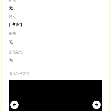
词根
无
释义
["决策"]
例句
无
强化记忆
无
看视频学发音