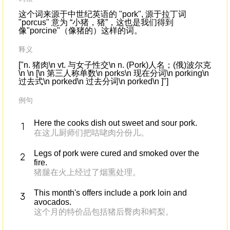
这个词来源于中世纪英语的 "pork", 源于拉丁词
"porcus" 意为 “小猪，猪”，这也是我们得到
像"porcine"（像猪的）这样的词。
释义
["n. 猪肉\n vt. 与女子性交\n n. (Pork)人名；(俄)波尔克
\n \n [\n 第三人称单数\n porks\n 现在分词\n porking\n
过去式\n porked\n 过去分词\n porked\n ]"]
例句
Here the cooks dish out sweet and sour pork.
在这儿厨师们把咕咾肉分份儿。
Legs of pork were cured and smoked over the
fire.
猪腿在火上经过了烟熏处理。
This month's offers include a pork loin and
avocados.
这个月的特价品包括猪后臀肉和鳄梨。