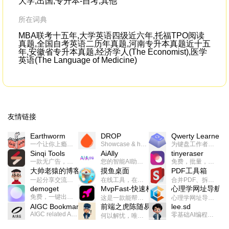
大学,出国,专升本-自考,其他
所在词典
MBA联考十五年,大学英语四级近六年,托福TPO阅读
真题,全国自考英语二历年真题,河南专升本真题近十五
年,安徽省专升本真题,经济学人(The Economist),医学
英语(The Language of Medicine)
友情链接
Earthworm
DROP
Qwerty Learner
一个让你上瘾的英语学习工具，使用 连词成句 、 i + 1 、 以终为始等学习理论来帮助你习得英语，通过不断的重复形成肌肉记忆，最重要的是 游戏化 的形式让学习英语从此不再痛苦
Showcase & host your work in extraordinary ways.不限速文件分享，托管，建站平台
为键盘工作者设计的单词与肌肉记忆锻炼软件
Sinqi Tools
AiAlly
tinyeraser
一款无广告，界面清爽的神奇在线小工具集合，范围包括但不限于：开发，设计，日常生活等
您的智能AI助手解决方案。提供24/7全天候的高效虚拟员工服务，助力个人和组织提升生产力、激发创新潜能。
免费，批量，快速，一键换背景的桌面软件
大帅老猿的博客
摸鱼桌面
PDF工具箱
一起分享交流生活学习，出海赚钱，编程技术，远程工作，优秀产品等相关话题。希望大家都能有所收获。
在线工具，在线游戏，电影，小说各种有趣的资源这里都有
合并PDF、拆分PDF、旋转PDF、裁剪PDF、转换PDF、加密PDF、解密PDF、PDF加水印等多种PDF处理功能
demoget
MvpFast-快速构建网站应用
心理学网址导航
免费，一键出成片的录屏Demo软件。支持4K导出，立即下载使用。
这是一款能帮助你快速构建个人网站的应用，使用最新的前端技术栈，集成登录、鉴权、手机、邮箱、数据库、博客、文章、支付等等网站所需要的功能，你只需要花几个小时开发你的核心功能就可以上线，一次购买，永久拥有
心理学网址导航(psyhhub.org),着力打造国内心理学资源平台，是一个心理学网址资源大全，提供心理学学习,心理学考研,英语自学,计算机自学等众多学习内容。
AIGC Bookmarks
前端之虎陈随易
lee.sd
AIGC related Academy/Project bookmarks . Powered by Notion AI (Claude, ChatGPT).
零基础AI编程整活儿，跟SimbaLee用AI一起每天写点儿好玩儿的！iSay中每天还会有鲜吐槽、财经快讯、抽奖福利。喜欢就在页面“点赞”，不喜欢可以“点呸”喔！
何以解忧，唯有代码。不忘初心，方得始终。