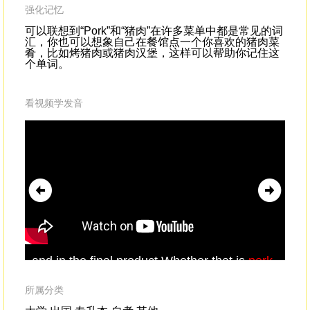
强化记忆
可以联想到“Pork”和“猪肉”在许多菜单中都是常见的词
汇，你也可以想象自己在餐馆点一个你喜欢的猪肉菜
肴，比如烤猪肉或猪肉汉堡，这样可以帮助你记住这
个单词。
看视频学发音
and in the final product.Whether that is
pork
eit
chop,spare ribs or minced meat.
the
she
所属分类