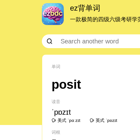
ez背单词
一款极简的四级六级考研学英
单词
posit
读音
ˈpɒzɪt
美式 ˈpɑːzɪt
英式 ˈpɒzɪt
词根