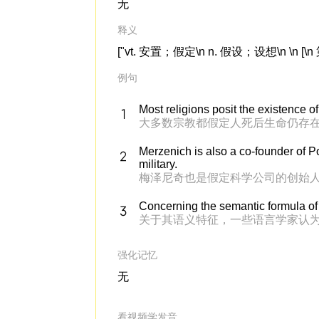
无
释义
["vt. 安置；假定\n n. 假设；设想\n \n [\n 
例句
Most religions posit the existence of 
大多数宗教都假定人死后生命仍存
Merzenich is also a co-founder of P
military.
梅泽尼奇也是假定科学公司的创始
Concerning the semantic formula of 
关于其语义特征，一些语言学家认为“
强化记忆
无
看视频学发音