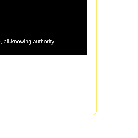
e, all-knowing authority
particularly large 
classrooms are real