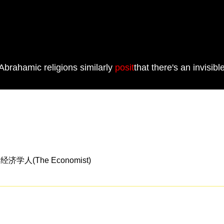
brahamic religions similarly
posit
that there's an invisibl
人(The Economist)