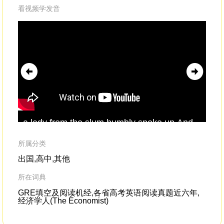
看视频学发音
a lady from the slum humbly spoke up.And
and
she asked the
presenter
,"Would you choose
Ha
to live in it?"
所属分类
出国,高中,其他
所在词典
GRE填空及阅读机经,各省高考英语阅读真题近六年,
经济学人(The Economist)