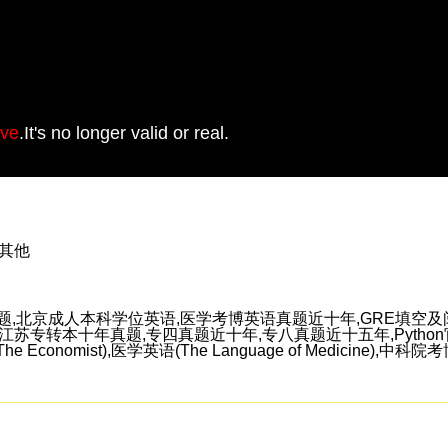
ive
.It's no longer valid or real.
,其他
题,北京成人本科学位英语,医学考博英语真题近十年,GRE填空及阅
转本十年真题,专四真题近十年,专八真题近十五年,Python官方文档,Esse
学人(The Economist),医学英语(The Language of Medicine),中科