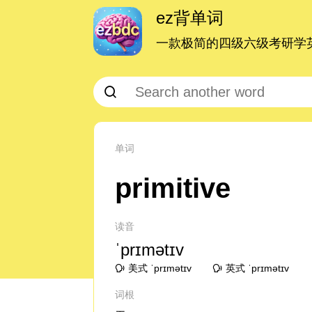
ez背单词
一款极简的四级六级考研学英
单词
primitive
读音
ˈprɪmətɪv
美式 ˈprɪmətɪv
英式 ˈprɪmətɪv
词根