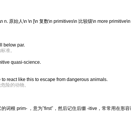
n \n [\n 复数\n primitives\n 比较级\n more primitive\n 最高级
ll below par.
的标准。
mitive quasi-science.
to react like this to escape from dangerous animals.
脱危险的动物。
 prim- ，意为"first"，然后记住后缀 -itive，常常用