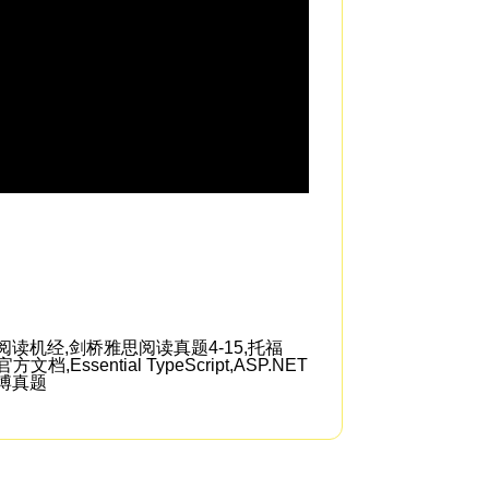
so that people who 
读机经,剑桥雅思阅读真题4-15,托福
ntial TypeScript,ASP.NET
院考博真题