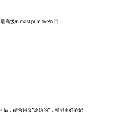
\n most primitive\n ]"]
在形容词后，结合词义"原始的"，就能更好的记