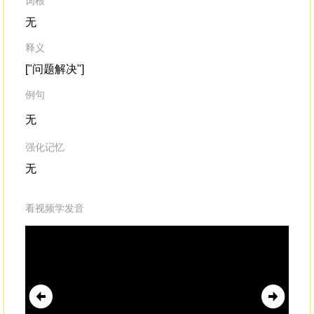
词根
无
释义
["问题解决"]
例句
无
强化记忆
无
看视频学发音