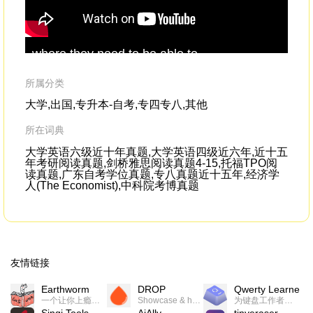
where they need to be able to
can
communicate,collaborate and
problem
-
the
solve
.And that has caused teacher-student
sol
所属分类
relationships
are
大学,出国,专升本-自考,专四专八,其他
所在词典
大学英语六级近十年真题,大学英语四级近六年,近十五
年考研阅读真题,剑桥雅思阅读真题4-15,托福TPO阅
读真题,广东自考学位真题,专八真题近十五年,经济学
人(The Economist),中科院考博真题
友情链接
Earthworm
DROP
Qwerty Learner
一个让你上瘾的英语学习工具，使用 连词成句 、 i + 1 、 以终为始等学习理论来帮助你习得英语，通过不断的重复形成肌肉记忆，最重要的是 游戏化 的形式让学习英语从此不再痛苦
Showcase & host your work in extraordinary ways.不限速文件分享，托管，建站平台
为键盘工作者设计的单词与肌肉记忆锻炼软件
Sinqi Tools
AiAlly
tinyeraser