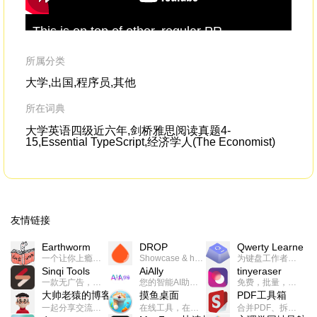
This is on top of other, regular PR
and
initiatives,such as
promotional
pro
articles.Douyin wanted to leverage the large
ac
所属分类
user base of short video
大学,出国,程序员,其他
所在词典
大学英语四级近六年,剑桥雅思阅读真题4-
15,Essential TypeScript,经济学人(The Economist)
友情链接
Earthworm
DROP
Qwerty Learner
一个让你上瘾的英语学习工具，使用 连词成句 、 i + 1 、 以终为始等学习理论来帮助你习得英语，通过不断的重复形成肌肉记忆，最重要的是 游戏化 的形式让学习英语从此不再痛苦
Showcase & host your work in extraordinary ways.不限速文件分享，托管，建站平台
为键盘工作者设计的单词与肌肉记忆锻炼软件
Sinqi Tools
AiAlly
tinyeraser
一款无广告，界面清爽的神奇在线小工具集合，范围包括但不限于：开发，设计，日常生活等
您的智能AI助手解决方案。提供24/7全天候的高效虚拟员工服务，助力个人和组织提升生产力、激发创新潜能。
免费，批量，快速，一键换背景的桌面软件
大帅老猿的博客
摸鱼桌面
PDF工具箱
一起分享交流生活学习，出海赚钱，编程技术，远程工作，优秀产品等相关话题。希望大家都能有所收获。
在线工具，在线游戏，电影，小说各种有趣的资源这里都有
合并PDF、拆分PDF、旋转PDF、裁剪PDF、转换PDF、加密PDF、解密PDF、PDF加水印等多种PDF处理功能