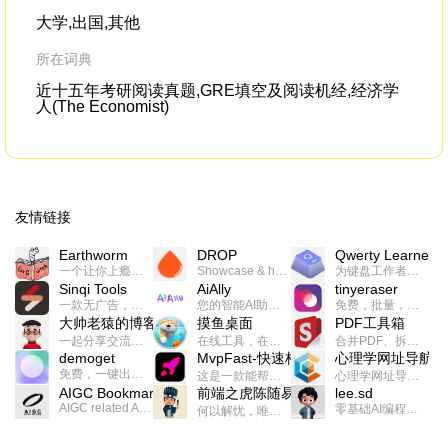
we the people.
大学,出国,其他
所在词典
近十五年考研阅读真题,GRE填空及阅读机经,经济学
人(The Economist)
友情链接
Earthworm
DROP
Qwerty Learner
一个让你上瘾的英语学习工具，使用 连词成句 、 i + 1 、 以终为始等学习理论来帮助你习得英语，通过不断的重复形成肌肉记忆，最重要的是 游戏化 的形式让学习英语从此不再痛苦
Showcase & host your work in extraordinary ways.不限速文件分享，托管，建站平台
为键盘工作者设计的单词与肌肉记忆锻炼软件
Sinqi Tools
AiAlly
tinyeraser
一款无广告，界面清爽的神奇在线小工具集合，范围包括但不限于：开发，设计，日常生活等
您的智能AI助手解决方案。提供24/7全天候的高效虚拟员工服务，助力个人和组织提升生产力、激发创新潜能。
免费，批量，快速，一键换背景的桌面软件
大帅老猿的博客
摸鱼桌面
PDF工具箱
一起分享交流生活学习，出海赚钱，编程技术，远程工作，优秀产品等相关话题。希望大家都能有所收获。
在线工具，在线游戏，电影，小说各种有趣的资源这里都有
合并PDF、拆分PDF、旋转PDF、裁剪PDF、转换PDF、加密PDF、解密PDF、PDF加水印等多种PDF处理功能
demoget
MvpFast-快速构建网站应用
心理学网址导航
免费，一键出成片的录屏Demo软件。支持4K导出，立即下载使用。
这是一款能帮助你快速构建个人网站的应用，使用最新的前端技术栈，集成登录、鉴权、手机、邮箱、数据库、博客、文章、支付等等网站所需要的功能，你只需要花几个小时开发你的核心功能就可以上线，一次购买，永久拥有
心理学网址导航(psyhhub.org),着力打造国内心理学资源平台，是一个心理学网址资源大全，提供心理学学习,心理学考研,英语自学,计算机自学等众多学习内容。
AIGC Bookmarks
前端之虎陈随易
lee.sd
AIGC related Academy/Project bookmarks . Powered by Notion AI (Claude, ChatGPT).
零基础AI编程整活儿，跟SimbaLee用AI一起每天写点儿好玩儿的！iSay中每天还会有鲜吐槽、财经快讯、抽奖福利。喜欢就在页面“点赞”，不喜欢可以“点呸”喔！
何以解忧，唯有代码。不忘初心，方得始终。