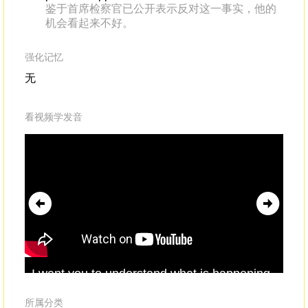
鉴于首席检察官已公开表示反对这一事实，他的
机会看起来不好。
强化记忆
无
看视频学发音
I want you to understand what is happening
a 
right now.
Prosecutor's
there -- it's the tough
pro
prosecutor
.Accusing, attacking, on behalf of
所属分类