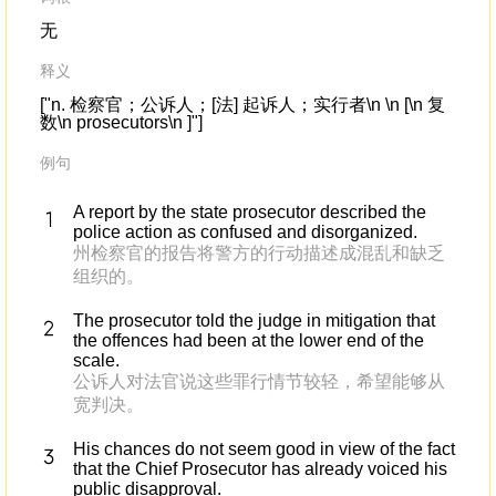
无
释义
["n. 检察官；公诉人；[法] 起诉人；实行者\n \n [\n 复
数\n prosecutors\n ]"]
例句
A report by the state prosecutor described the
police action as confused and disorganized.
州检察官的报告将警方的行动描述成混乱和缺乏
组织的。
The prosecutor told the judge in mitigation that
the offences had been at the lower end of the
scale.
公诉人对法官说这些罪行情节较轻，希望能够从
宽判决。
His chances do not seem good in view of the fact
that the Chief Prosecutor has already voiced his
public disapproval.