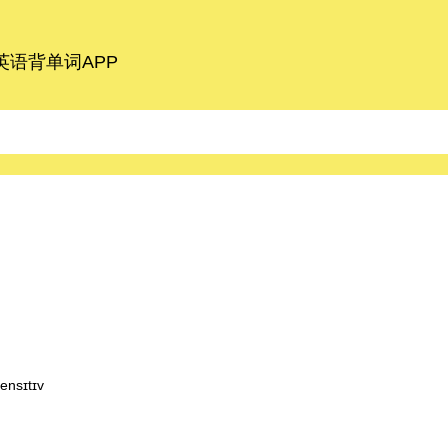
语背单词APP
ensɪtɪv