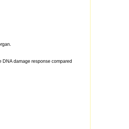
organ.
ctive DNA damage response compared