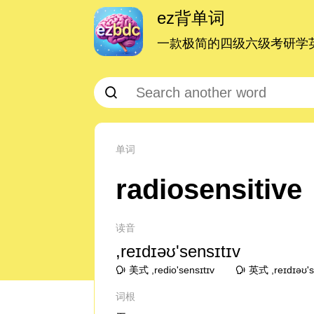
ez背单词
一款极简的四级六级考研学英
单词
radiosensitive
读音
,reɪdɪəʊ'sensɪtɪv
美式 ,redio'sensɪtɪv
英式 ,reɪdɪəʊ's
词根