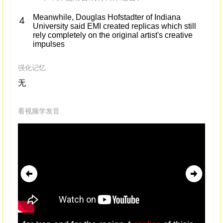
Meanwhile, Douglas Hofstadter of Indiana
University said EMI created replicas which still
rely completely on the original artist's creative
impulses
强化记忆
无
看视频学发音