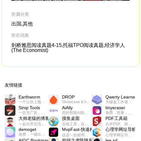
for Iran and for the region.A
replica
of thisis
I r
at the United Nations.
fro
Mo
所属分类
cry
出国,其他
所在词典
剑桥雅思阅读真题4-15,托福TPO阅读真题,经济学人
(The Economist)
友情链接
Earthworm
DROP
Qwerty Learner
一个让你上瘾的英语学习工具，使用 连词成句 、 i + 1 、 以终为始等学习理论来帮助你习得英语，通过不断的重复形成肌肉记忆，最重要的是 游戏化 的形式让学习英语从此不再痛苦
Showcase & host your work in extraordinary ways.不限速文件分享，托管，建站平台
为键盘工作者设计的单词与肌肉记忆锻炼软件
Sinqi Tools
AiAlly
tinyeraser
一款无广告，界面清爽的神奇在线小工具集合，范围包括但不限于：开发，设计，日常生活等
您的智能AI助手解决方案。提供24/7全天候的高效虚拟员工服务，助力个人和组织提升生产力、激发创新潜能。
免费，批量，快速，一键换背景的桌面软件
大帅老猿的博客
摸鱼桌面
PDF工具箱
一起分享交流生活学习，出海赚钱，编程技术，远程工作，优秀产品等相关话题。希望大家都能有所收获。
在线工具，在线游戏，电影，小说各种有趣的资源这里都有
合并PDF、拆分PDF、旋转PDF、裁剪PDF、转换PDF、加密PDF、解密PDF、PDF加水印等多种PDF处理功能
demoget
MvpFast-快速构建网站应用
心理学网址导航
免费，一键出成片的录屏Demo软件。支持4K导出，立即下载使用。
这是一款能帮助你快速构建个人网站的应用，使用最新的前端技术栈，集成登录、鉴权、手机、邮箱、数据库、博客、文章、支付等等网站所需要的功能，你只需要花几个小时开发你的核心功能就可以上线，一次购买，永久拥有
心理学网址导航(psyhhub.org),着力打造国内心理学资源平台，是一个心理学网址资源大全，提供心理学学习,心理学考研,英语自学,计算机自学等众多学习内容。
AIGC Bookmarks
前端之虎陈随易
lee.sd