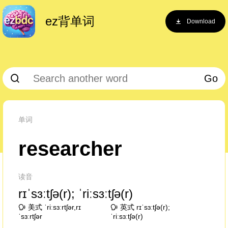
ez背单词
Download
Go
单词
researcher
读音
rɪˈsɜːtʃə(r); ˈriːsɜːtʃə(r)
美式 ˈriːsɜːrtʃər,rɪ
英式 rɪˈsɜːtʃə(r);
ˈsɜːrtʃər
ˈriːsɜːtʃə(r)