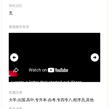
强化记忆
无
看视频学发音
I wrote a letter that started out,"Dear
tow
Researcher
."I explained who I was,
don
所属分类
大学,出国,高中,专升本-自考,专四专八,程序员,其他
所在词典