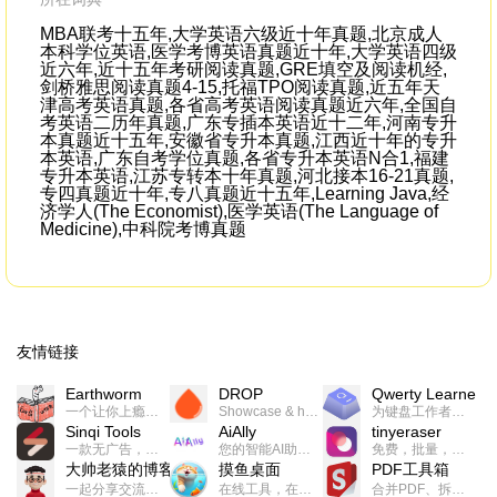
MBA联考十五年,大学英语六级近十年真题,北京成人
本科学位英语,医学考博英语真题近十年,大学英语四级
近六年,近十五年考研阅读真题,GRE填空及阅读机经,
剑桥雅思阅读真题4-15,托福TPO阅读真题,近五年天
津高考英语真题,各省高考英语阅读真题近六年,全国自
考英语二历年真题,广东专插本英语近十二年,河南专升
本真题近十五年,安徽省专升本真题,江西近十年的专升
本英语,广东自考学位真题,各省专升本英语N合1,福建
专升本英语,江苏专转本十年真题,河北接本16-21真题,
专四真题近十年,专八真题近十五年,Learning Java,经
济学人(The Economist),医学英语(The Language of
Medicine),中科院考博真题
友情链接
Earthworm
DROP
Qwerty Learner
一个让你上瘾的英语学习工具，使用 连词成句 、 i + 1 、 以终为始等学习理论来帮助你习得英语，通过不断的重复形成肌肉记忆，最重要的是 游戏化 的形式让学习英语从此不再痛苦
Showcase & host your work in extraordinary ways.不限速文件分享，托管，建站平台
为键盘工作者设计的单词与肌肉记忆锻炼软件
Sinqi Tools
AiAlly
tinyeraser
一款无广告，界面清爽的神奇在线小工具集合，范围包括但不限于：开发，设计，日常生活等
您的智能AI助手解决方案。提供24/7全天候的高效虚拟员工服务，助力个人和组织提升生产力、激发创新潜能。
免费，批量，快速，一键换背景的桌面软件
大帅老猿的博客
摸鱼桌面
PDF工具箱
一起分享交流生活学习，出海赚钱，编程技术，远程工作，优秀产品等相关话题。希望大家都能有所收获。
在线工具，在线游戏，电影，小说各种有趣的资源这里都有
合并PDF、拆分PDF、旋转PDF、裁剪PDF、转换PDF、加密PDF、解密PDF、PDF加水印等多种PDF处理功能