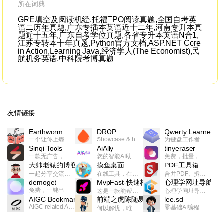
所在词典
GRE填空及阅读机经,托福TPO阅读真题,全国自考英
语二历年真题,广东专插本英语近十二年,河南专升本真
题近十五年,广东自考学位真题,各省专升本英语N合1,
江苏专转本十年真题,Python官方文档,ASP.NET Core
in Action,Learning Java,经济学人(The Economist),民
航机务英语,中科院考博真题
友情链接
Earthworm
DROP
Qwerty Learner
一个让你上瘾的英语学习工具，使用 连词成句 、 i + 1 、 以终为始等学习理论来帮助你习得英语，通过不断的重复形成肌肉记忆，最重要的是 游戏化 的形式让学习英语从此不再痛苦
Showcase & host your work in extraordinary ways.不限速文件分享，托管，建站平台
为键盘工作者设计的单词与肌肉记忆锻炼软件
Sinqi Tools
AiAlly
tinyeraser
一款无广告，界面清爽的神奇在线小工具集合，范围包括但不限于：开发，设计，日常生活等
您的智能AI助手解决方案。提供24/7全天候的高效虚拟员工服务，助力个人和组织提升生产力、激发创新潜能。
免费，批量，快速，一键换背景的桌面软件
大帅老猿的博客
摸鱼桌面
PDF工具箱
一起分享交流生活学习，出海赚钱，编程技术，远程工作，优秀产品等相关话题。希望大家都能有所收获。
在线工具，在线游戏，电影，小说各种有趣的资源这里都有
合并PDF、拆分PDF、旋转PDF、裁剪PDF、转换PDF、加密PDF、解密PDF、PDF加水印等多种PDF处理功能
demoget
MvpFast-快速构建网站应用
心理学网址导航
免费，一键出成片的录屏Demo软件。支持4K导出，立即下载使用。
这是一款能帮助你快速构建个人网站的应用，使用最新的前端技术栈，集成登录、鉴权、手机、邮箱、数据库、博客、文章、支付等等网站所需要的功能，你只需要花几个小时开发你的核心功能就可以上线，一次购买，永久拥有
心理学网址导航(psyhhub.org),着力打造国内心理学资源平台，是一个心理学网址资源大全，提供心理学学习,心理学考研,英语自学,计算机自学等众多学习内容。
AIGC Bookmarks
前端之虎陈随易
lee.sd
AIGC related Academy/Project bookmarks . Powered by Notion AI (Claude, ChatGPT).
零基础AI编程整活儿，跟SimbaLee用AI一起每天写点儿好玩儿的！iSay中每天还会有鲜吐槽、财经快讯、抽奖福利。喜欢就在页面“点赞”，不喜欢可以“点呸”喔！
何以解忧，唯有代码。不忘初心，方得始终。