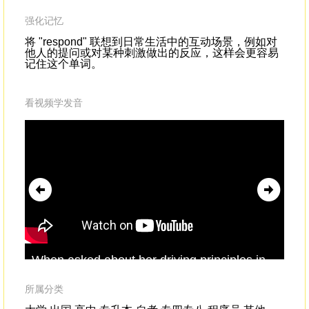
强化记忆
将 "respond" 联想到日常生活中的互动场景，例如对
他人的提问或对某种刺激做出的反应，这样会更容易
记住这个单词。
看视频学发音
When asked about her driving principles in
and
life,she would
respond
,"I see inequity
me
wherever it exists.
do 
所属分类