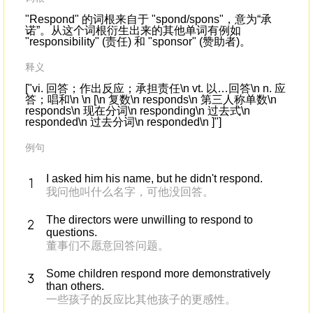
"Respond" 的词根来自于 "spond/spons"，意为“承
诺”。从这个词根衍生出来的其他单词有例如
"responsibility" (责任) 和 "sponsor" (赞助者)。
释义
["vi. 回答；作出反应；承担责任\n vt. 以…回答\n n. 应
答；唱和\n \n [\n 复数\n responds\n 第三人称单数\n
responds\n 现在分词\n responding\n 过去式\n
responded\n 过去分词\n responded\n ]"]
例句
I asked him his name, but he didn't respond.
我问他叫什么名字，可他没回答。
The directors were unwilling to respond to
questions.
董事们不愿意回答问题。
Some children respond more demonstratively
than others.
一些孩子的反应比其他孩子的更感性。