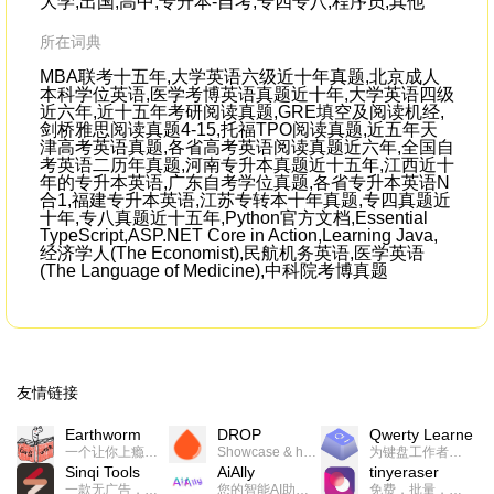
大学,出国,高中,专升本-自考,专四专八,程序员,其他
所在词典
MBA联考十五年,大学英语六级近十年真题,北京成人
本科学位英语,医学考博英语真题近十年,大学英语四级
近六年,近十五年考研阅读真题,GRE填空及阅读机经,
剑桥雅思阅读真题4-15,托福TPO阅读真题,近五年天
津高考英语真题,各省高考英语阅读真题近六年,全国自
考英语二历年真题,河南专升本真题近十五年,江西近十
年的专升本英语,广东自考学位真题,各省专升本英语N
合1,福建专升本英语,江苏专转本十年真题,专四真题近
十年,专八真题近十五年,Python官方文档,Essential
TypeScript,ASP.NET Core in Action,Learning Java,
经济学人(The Economist),民航机务英语,医学英语
(The Language of Medicine),中科院考博真题
友情链接
Earthworm
DROP
Qwerty Learner
一个让你上瘾的英语学习工具，使用 连词成句 、 i + 1 、 以终为始等学习理论来帮助你习得英语，通过不断的重复形成肌肉记忆，最重要的是 游戏化 的形式让学习英语从此不再痛苦
Showcase & host your work in extraordinary ways.不限速文件分享，托管，建站平台
为键盘工作者设计的单词与肌肉记忆锻炼软件
Sinqi Tools
AiAlly
tinyeraser
一款无广告，界面清爽的神奇在线小工具集合，范围包括但不限于：开发，设计，日常生活等
您的智能AI助手解决方案。提供24/7全天候的高效虚拟员工服务，助力个人和组织提升生产力、激发创新潜能。
免费，批量，快速，一键换背景的桌面软件