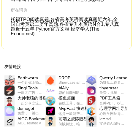
所在词典
托福TPO阅读真题,各省高考英语阅读真题近六年,全
国自考英语二历年真题,各省专升本英语N合1,专八真
题近十五年,Python官方文档,经济学人(The
Economist)
友情链接
Earthworm
DROP
Qwerty Learner
一个让你上瘾的英语学习工具，使用 连词成句 、 i + 1 、 以终为始等学习理论来帮助你习得英语，通过不断的重复形成肌肉记忆，最重要的是 游戏化 的形式让学习英语从此不再痛苦
Showcase & host your work in extraordinary ways.不限速文件分享，托管，建站平台
为键盘工作者设计的单词与肌肉记忆锻炼软件
Sinqi Tools
AiAlly
tinyeraser
一款无广告，界面清爽的神奇在线小工具集合，范围包括但不限于：开发，设计，日常生活等
您的智能AI助手解决方案。提供24/7全天候的高效虚拟员工服务，助力个人和组织提升生产力、激发创新潜能。
免费，批量，快速，一键换背景的桌面软件
大帅老猿的博客
摸鱼桌面
PDF工具箱
一起分享交流生活学习，出海赚钱，编程技术，远程工作，优秀产品等相关话题。希望大家都能有所收获。
在线工具，在线游戏，电影，小说各种有趣的资源这里都有
合并PDF、拆分PDF、旋转PDF、裁剪PDF、转换PDF、加密PDF、解密PDF、PDF加水印等多种PDF处理功能
demoget
MvpFast-快速构建网站应用
心理学网址导航
免费，一键出成片的录屏Demo软件。支持4K导出，立即下载使用。
这是一款能帮助你快速构建个人网站的应用，使用最新的前端技术栈，集成登录、鉴权、手机、邮箱、数据库、博客、文章、支付等等网站所需要的功能，你只需要花几个小时开发你的核心功能就可以上线，一次购买，永久拥有
心理学网址导航(psyhhub.org),着力打造国内心理学资源平台，是一个心理学网址资源大全，提供心理学学习,心理学考研,英语自学,计算机自学等众多学习内容。
AIGC Bookmarks
前端之虎陈随易
lee.sd
AIGC related Academy/Project bookmarks . Powered by Notion AI (Claude, ChatGPT).
零基础AI编程整活儿，跟SimbaLee用AI一起每天写点儿好玩儿的！iSay中每天还会有鲜吐槽、财经快讯、抽奖福利。喜欢就在页面“点赞”，不喜欢可以“点呸”喔！
何以解忧，唯有代码。不忘初心，方得始终。