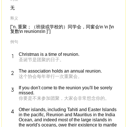
无
释义
["n. 重聚；（班级或学校的）同学会，同窗会\n \n [\n
复数\n reunions\n ]"]
例句
Christmas is a time of reunion.
圣诞节是团聚的日子。
The association holds an annual reunion.
这个协会每年举行一次重聚会。
If you don't come to the reunion you'll be sorely
missed.
你要是不来参加团聚，大家会非常想念你的。
Other islands, including Tahiti and Easter Islands
in the pacific, Reunion and Mauritius in the India
Ocean, and indeed most of the large islands in
the world's oceans, owe their existence to mantle