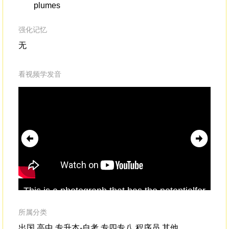
plumes
强化记忆
无
看视频学发音
This is a photograph that has the potentialfor
tel
a
reunion
,a potential to be reunited with my
lov
father,
所属分类
出国,高中,专升本-自考,专四专八,程序员,其他