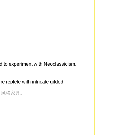
 to experiment with Neoclassicism.
e replete with intricate gilded
可风格家具。