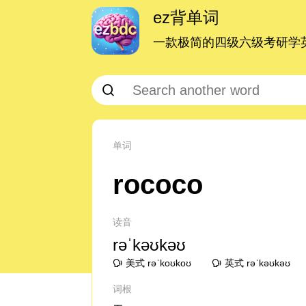
ez背单词
一款极简的四级六级考研学英
单词
rococo
读音
rəˈkəʊkəʊ
美式 rəˈkoʊkoʊ
英式 rəˈkəʊkəʊ
词根