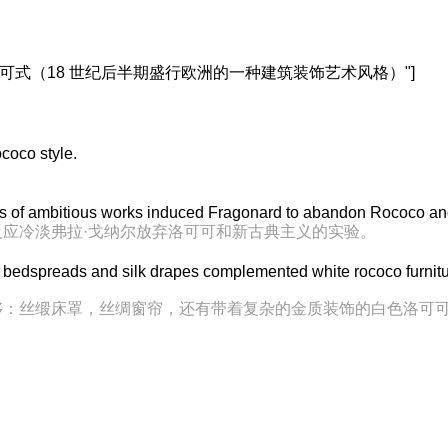
. 洛可可式（18 世纪后半期盛行欧洲的一种建筑装饰艺术风格）"]
ococo style.
。
es of ambitious works induced Fragonard to abandon Rococo and
应冷淡弗拉·戈纳尔放弃洛可可和新古典主义的实验。
n bedspreads and silk drapes complemented white rococo furnitur
侈：丝缎床罩，丝绸窗帘，还有带着复杂的金质装饰的白色洛可