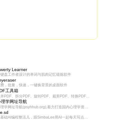
werty Learner
为键盘工作者设计的单词与肌肉记忆锻炼软件
inyeraser
免费，批量，快速，一键换背景的桌面软件
PDF工具箱
合并PDF、拆分PDF、旋转PDF、裁剪PDF、转换PDF、加密PDF、解密PDF、PDF加水印等多种PDF处理功能
心理学网址导航
心理学网址导航(psyhhub.org),着力打造国内心理学资源平台，是一个心理学网址资源大全，提供心理学学习,心理学考研,英语自学,计算机自学等众多学习内容。
ee.sd
零基础AI编程整活儿，跟SimbaLee用AI一起每天写点儿好玩儿的！iSay中每天还会有鲜吐槽、财经快讯、抽奖福利。喜欢就在页面“点赞”，不喜欢可以“点呸”喔！