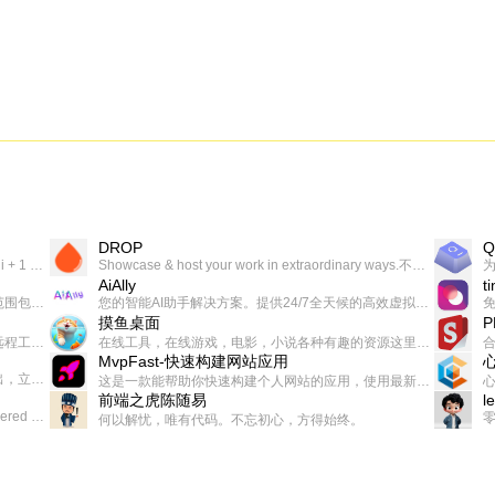
DROP
Q
一个让你上瘾的英语学习工具，使用 连词成句 、 i + 1 、 以终为始等学习理论来帮助你习得英语，通过不断的重复形成肌肉记忆，最重要的是 游戏化 的形式让学习英语从此不再痛苦
Showcase & host your work in extraordinary ways.不限速文件分享，托管，建站平台
AiAlly
t
一款无广告，界面清爽的神奇在线小工具集合，范围包括但不限于：开发，设计，日常生活等
您的智能AI助手解决方案。提供24/7全天候的高效虚拟员工服务，助力个人和组织提升生产力、激发创新潜能。
摸鱼桌面
一起分享交流生活学习，出海赚钱，编程技术，远程工作，优秀产品等相关话题。希望大家都能有所收获。
在线工具，在线游戏，电影，小说各种有趣的资源这里都有
MvpFast-快速构建网站应用
免费，一键出成片的录屏Demo软件。支持4K导出，立即下载使用。
这是一款能帮助你快速构建个人网站的应用，使用最新的前端技术栈，集成登录、鉴权、手机、邮箱、数据库、博客、文章、支付等等网站所需要的功能，你只需要花几个小时开发你的核心功能就可以上线，一次购买，永久拥有
前端之虎陈随易
l
AIGC related Academy/Project bookmarks . Powered by Notion AI (Claude, ChatGPT).
何以解忧，唯有代码。不忘初心，方得始终。