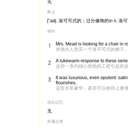
无
释义
["adj. 洛可可式的；过分修饰的\n n
例句
Mrs. Mead is looking for a chair in r
米德夫人想买一个洛可可式的椅子
A lukewarm response to these seri
这些一系列雄心勃勃的工程引起的反
It was luxurious, even opulent: sati
flourishes.
这里非常豪华，甚至可以称得上奢
强化记忆
无
所属分类