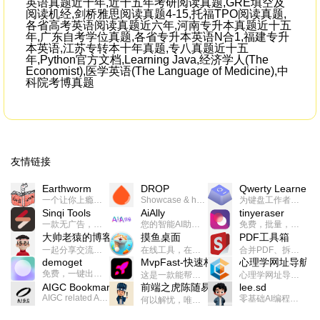
英语真题近十年,近十五年考研阅读真题,GRE填空及
阅读机经,剑桥雅思阅读真题4-15,托福TPO阅读真题,
各省高考英语阅读真题近六年,河南专升本真题近十五
年,广东自考学位真题,各省专升本英语N合1,福建专升
本英语,江苏专转本十年真题,专八真题近十五
年,Python官方文档,Learning Java,经济学人(The
Economist),医学英语(The Language of Medicine),中
科院考博真题
友情链接
Earthworm
DROP
Qwerty Learner
一个让你上瘾的英语学习工具，使用 连词成句 、 i + 1 、 以终为始等学习理论来帮助你习得英语，通过不断的重复形成肌肉记忆，最重要的是 游戏化 的形式让学习英语从此不再痛苦
Showcase & host your work in extraordinary ways.不限速文件分享，托管，建站平台
为键盘工作者设计的单词与肌肉记忆锻炼软件
Sinqi Tools
AiAlly
tinyeraser
一款无广告，界面清爽的神奇在线小工具集合，范围包括但不限于：开发，设计，日常生活等
您的智能AI助手解决方案。提供24/7全天候的高效虚拟员工服务，助力个人和组织提升生产力、激发创新潜能。
免费，批量，快速，一键换背景的桌面软件
大帅老猿的博客
摸鱼桌面
PDF工具箱
一起分享交流生活学习，出海赚钱，编程技术，远程工作，优秀产品等相关话题。希望大家都能有所收获。
在线工具，在线游戏，电影，小说各种有趣的资源这里都有
合并PDF、拆分PDF、旋转PDF、裁剪PDF、转换PDF、加密PDF、解密PDF、PDF加水印等多种PDF处理功能
demoget
MvpFast-快速构建网站应用
心理学网址导航
免费，一键出成片的录屏Demo软件。支持4K导出，立即下载使用。
这是一款能帮助你快速构建个人网站的应用，使用最新的前端技术栈，集成登录、鉴权、手机、邮箱、数据库、博客、文章、支付等等网站所需要的功能，你只需要花几个小时开发你的核心功能就可以上线，一次购买，永久拥有
心理学网址导航(psyhhub.org),着力打造国内心理学资源平台，是一个心理学网址资源大全，提供心理学学习,心理学考研,英语自学,计算机自学等众多学习内容。
AIGC Bookmarks
前端之虎陈随易
lee.sd
AIGC related Academy/Project bookmarks . Powered by Notion AI (Claude, ChatGPT).
零基础AI编程整活儿，跟SimbaLee用AI一起每天写点儿好玩儿的！iSay中每天还会有鲜吐槽、财经快讯、抽奖福利。喜欢就在页面“点赞”，不喜欢可以“点呸”喔！
何以解忧，唯有代码。不忘初心，方得始终。