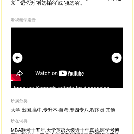
来，记忆为 '有选择的' 或 '挑选的'。
看视频学发音
because Kanner's criteria for diagnosing
our
autismwere incredibly
selective
.For
sel
example, he discouraged giving the
tec
所属分类
diagnosis to children who had seizures
大学,出国,高中,专升本-自考,专四专八,程序员,其他
所在词典
MBA联考十五年,大学英语六级近十年真题,医学考博