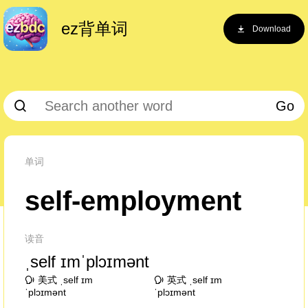
ez背单词
Download
Go
单词
self-employment
读音
ˌself ɪmˈplɔɪmənt
美式 ˌself ɪm
英式 ˌself ɪm
ˈplɔɪmənt
ˈplɔɪmənt