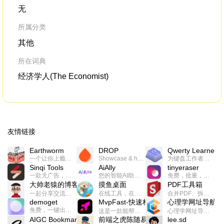
无
所属分类
其他
所在词典
经济学人(The Economist)
友情链接
Earthworm
DROP
Qwerty Learner
一个让你上瘾的英语学习工具，使用 连词成句 、 i + 1 、 以终为始等学习理论来帮助你习得英语，通过不断的重复形成肌肉记忆，最重要的是 游戏化 的形式让学习英语从此不再痛苦
Showcase & host your work in extraordinary ways.不限速文件分享，托管，建站平台
为键盘工作者设计的单词与肌肉记忆锻炼软件
Sinqi Tools
AiAlly
tinyeraser
一款无广告，界面清爽的神奇在线小工具集合，范围包括但不限于：开发，设计，日常生活等
您的智能AI助手解决方案。提供24/7全天候的高效虚拟员工服务，助力个人和组织提升生产力、激发创新潜能。
免费，批量，快速，一键换背景的桌面软件
大帅老猿的博客
摸鱼桌面
PDF工具箱
一起分享交流生活学习，出海赚钱，编程技术，远程工作，优秀产品等相关话题。希望大家都能有所收获。
在线工具，在线游戏，电影，小说各种有趣的资源这里都有
合并PDF、拆分PDF、旋转PDF、裁剪PDF、转换PDF、加密PDF、解密PDF、PDF加水印等多种PDF处理功能
demoget
MvpFast-快速构建网站应用
心理学网址导航
免费，一键出成片的录屏Demo软件。支持4K导出，立即下载使用。
这是一款能帮助你快速构建个人网站的应用，使用最新的前端技术栈，集成登录、鉴权、手机、邮箱、数据库、博客、文章、支付等等网站所需要的功能，你只需要花几个小时开发你的核心功能就可以上线，一次购买，永久拥有
心理学网址导航(psyhhub.org),着力打造国内心理学资源平台，是一个心理学网址资源大全，提供心理学学习,心理学考研,英语自学,计算机自学等众多学习内容。
AIGC Bookmarks
前端之虎陈随易
lee.sd