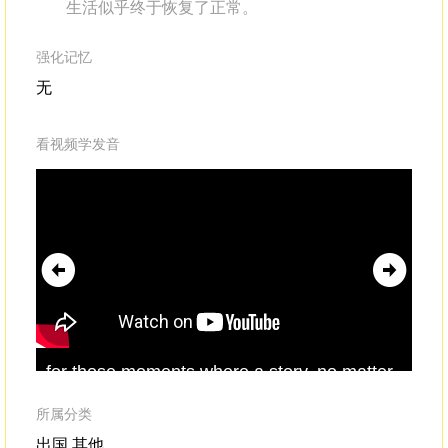
生活似乎终于恢复了正常。
强化记忆
无
看视频学发音
for those moments where a story, no matter
and
how strange,has some
semblance
of the
som
truth,and then you're able to believe it.
so
所属分类
ass
出国,其他