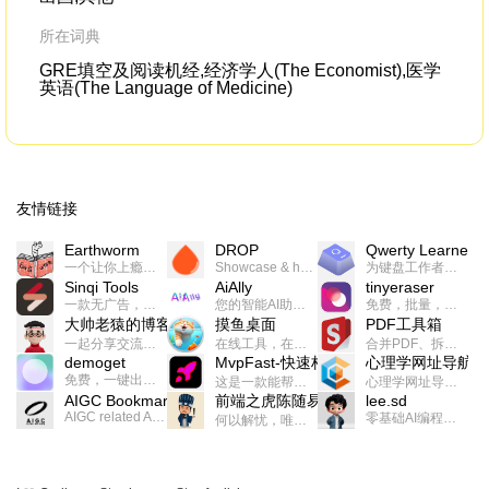
on 
所在词典
GRE填空及阅读机经,经济学人(The Economist),医学
英语(The Language of Medicine)
友情链接
Earthworm
DROP
Qwerty Learner
一个让你上瘾的英语学习工具，使用 连词成句 、 i + 1 、 以终为始等学习理论来帮助你习得英语，通过不断的重复形成肌肉记忆，最重要的是 游戏化 的形式让学习英语从此不再痛苦
Showcase & host your work in extraordinary ways.不限速文件分享，托管，建站平台
为键盘工作者设计的单词与肌肉记忆锻炼软件
Sinqi Tools
AiAlly
tinyeraser
一款无广告，界面清爽的神奇在线小工具集合，范围包括但不限于：开发，设计，日常生活等
您的智能AI助手解决方案。提供24/7全天候的高效虚拟员工服务，助力个人和组织提升生产力、激发创新潜能。
免费，批量，快速，一键换背景的桌面软件
大帅老猿的博客
摸鱼桌面
PDF工具箱
一起分享交流生活学习，出海赚钱，编程技术，远程工作，优秀产品等相关话题。希望大家都能有所收获。
在线工具，在线游戏，电影，小说各种有趣的资源这里都有
合并PDF、拆分PDF、旋转PDF、裁剪PDF、转换PDF、加密PDF、解密PDF、PDF加水印等多种PDF处理功能
demoget
MvpFast-快速构建网站应用
心理学网址导航
免费，一键出成片的录屏Demo软件。支持4K导出，立即下载使用。
这是一款能帮助你快速构建个人网站的应用，使用最新的前端技术栈，集成登录、鉴权、手机、邮箱、数据库、博客、文章、支付等等网站所需要的功能，你只需要花几个小时开发你的核心功能就可以上线，一次购买，永久拥有
心理学网址导航(psyhhub.org),着力打造国内心理学资源平台，是一个心理学网址资源大全，提供心理学学习,心理学考研,英语自学,计算机自学等众多学习内容。
AIGC Bookmarks
前端之虎陈随易
lee.sd
AIGC related Academy/Project bookmarks . Powered by Notion AI (Claude, ChatGPT).
零基础AI编程整活儿，跟SimbaLee用AI一起每天写点儿好玩儿的！iSay中每天还会有鲜吐槽、财经快讯、抽奖福利。喜欢就在页面“点赞”，不喜欢可以“点呸”喔！
何以解忧，唯有代码。不忘初心，方得始终。