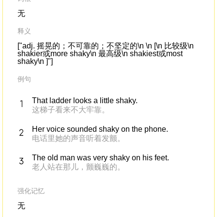
无
释义
["adj. 摇晃的；不可靠的；不坚定的\n \n [\n 比较级\n
shakier或more shaky\n 最高级\n shakiest或most
shaky\n ]"]
例句
That ladder looks a little shaky.
这梯子看来不大牢靠。
Her voice sounded shaky on the phone.
电话里她的声音听着发颤。
The old man was very shaky on his feet.
老人站在那儿，颤巍巍的。
强化记忆
无