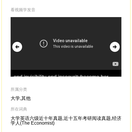
看视频学发音
and invisibility and insecuritybecome her
the
very
shaky
foundation.Habit two: Be quiet.
sta
Chup.
was
所属分类
大学,其他
所在词典
大学英语六级近十年真题,近十五年考研阅读真题,经济
学人(The Economist)