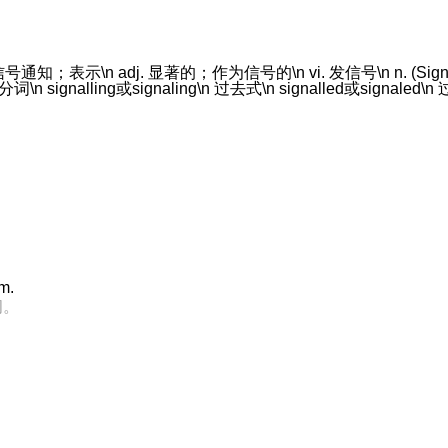
通知；表示\n adj. 显著的；作为信号的\n vi. 发信号\n n. (Signa
\n signalling或signaling\n 过去式\n signalled或signaled\n 过
om.
间。