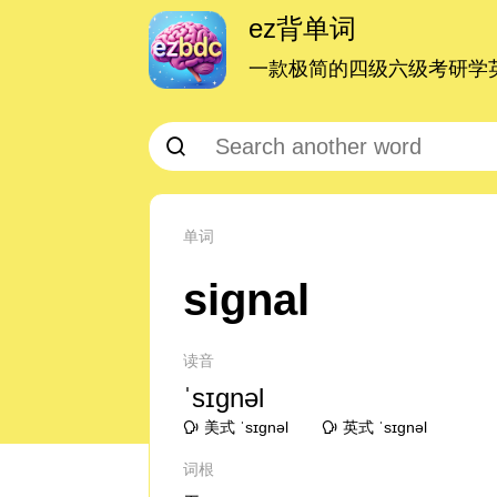
ez背单词
一款极简的四级六级考研学英
单词
signal
读音
ˈsɪɡnəl
美式 ˈsɪɡnəl
英式 ˈsɪɡnəl
词根