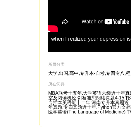
when I realized your depression is
所属分类
大学,出国,高中,专升本-自考,专四专八,
所在词典
MBA联考十五年,大学英语六级近十年真
空及阅读机经,剑桥雅思阅读真题4-15
专插本英语近十二年,河南专升本真题近十
年真题,专四真题近十年,Python官方文档,Essenti
医学英语(The Language of Medicin