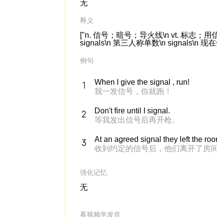
无
释义
["n. 信号；暗号；导火线\n vt. 标志；用信号
signals\n 第三人称单数\n signals\n 现在分词
例句
When I give the signal , run!
我一发信号，你就跑！
Don't fire until I signal.
等我发出信号后再开枪。
At an agreed signal they left the ro
收到约定的信号后，他们离开了房
强化记忆
无
看视频学发音