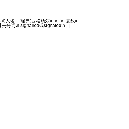
l)人名；(瑞典)西格纳尔\n \n [\n 复数\n
去分词\n signalled或signaled\n ]"]