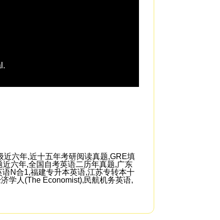
l.
is that the prefront
more flexible,
近六年,近十五年考研阅读真题,GRE填
题近六年,全国自考英语二历年真题,广东
语N合1,福建专升本英语,江苏专转本十
va,经济学人(The Economist),民航机务英语,