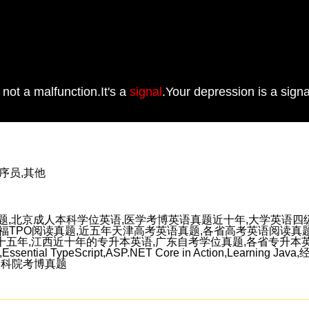
 not a malfunction.It's a
signal
.Your depression is a signa
程序员,其他
题,北京成人本科学位英语,医学考博英语真题近十年,大学英语四级
,托福TPO阅读真题,近五年天津高考英语真题,各省高考英语阅读真
五年,江西近十年的专升本英语,广东自考学位真题,各省专升本英
al TypeScript,ASP.NET Core in Action,Learning Ja
e),中科院考博真题