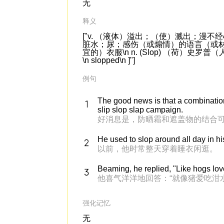
无
释义
["v. （液体）溢出；（使）溅出；漫
脏水；尿；感伤（或煽情）的语言（或
宜的）衣服\n n. (Slop) （荷）史罗普（人名）\
\n slopped\n ]"]
例句
The good news is that a combinatio
slip slop slap campaign.
好消息是，防晒霜和遮盖物的结合可以降
He used to slop around all day in h
以前，他时常整天穿着睡衣闲逛。
Beaming, he replied, "Like hogs lov
他喜气洋洋地回答：“就像猪爱吃泔
强化记忆
无