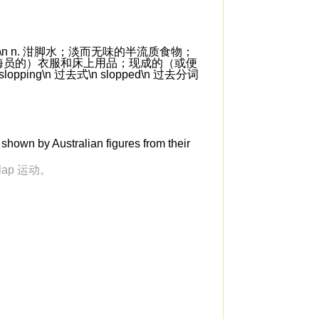
n n. 泔脚水；淡而无味的半流质食物；
海员的）衣服和床上用品；现成的（或便
lopping\n 过去式\n slopped\n 过去分词
hown by Australian figures from their
ap 运动。