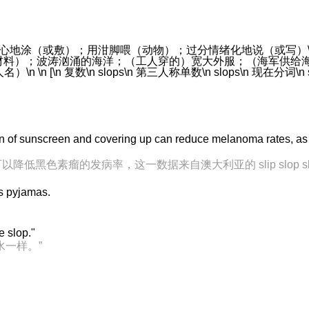
不经心地涂（或敷）；用泔脚喂（动物）；过分情绪化地说（或写）\
材料）；波涛汹涌的海洋；（工人穿的）宽大外服；（海军供给
n \n [\n 复数\n slops\n 第三人称单数\n slops\n 现在分词\n s
n of sunscreen and covering up can reduce melanoma rates, as s
低黑色素瘤的发病率，这一数据来自澳大利亚的 slip slop sl
is pyjamas.
e slop."
水一样。”