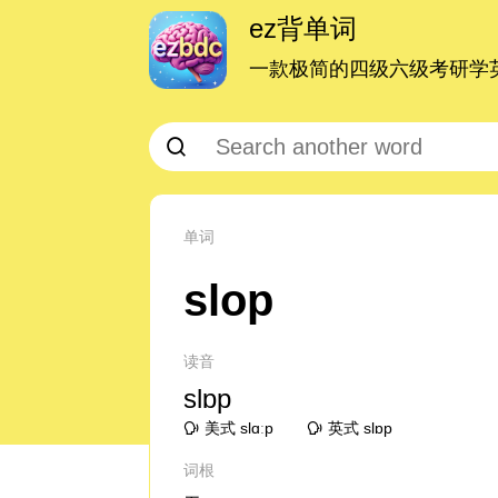
ez背单词
一款极简的四级六级考研学英
单词
slop
读音
slɒp
美式 slɑːp
英式 slɒp
词根