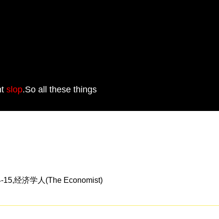
nt
slop
.So all these things
济学人(The Economist)