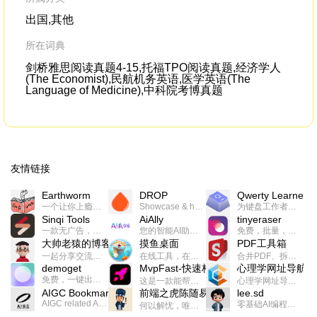
scraped from the lining of the cervix
eac
出国,其他
所在词典
剑桥雅思阅读真题4-15,托福TPO阅读真题,经济学人
(The Economist),民航机务英语,医学英语(The
Language of Medicine),中科院考博真题
友情链接
Earthworm
DROP
Qwerty Learner
一个让你上瘾的英语学习工具，使用 连词成句 、 i + 1 、 以终为始等学习理论来帮助你习得英语，通过不断的重复形成肌肉记忆，最重要的是 游戏化 的形式让学习英语从此不再痛苦
Showcase & host your work in extraordinary ways.不限速文件分享，托管，建站平台
为键盘工作者设计的单词与肌肉记忆锻炼软件
Sinqi Tools
AiAlly
tinyeraser
一款无广告，界面清爽的神奇在线小工具集合，范围包括但不限于：开发，设计，日常生活等
您的智能AI助手解决方案。提供24/7全天候的高效虚拟员工服务，助力个人和组织提升生产力、激发创新潜能。
免费，批量，快速，一键换背景的桌面软件
大帅老猿的博客
摸鱼桌面
PDF工具箱
一起分享交流生活学习，出海赚钱，编程技术，远程工作，优秀产品等相关话题。希望大家都能有所收获。
在线工具，在线游戏，电影，小说各种有趣的资源这里都有
合并PDF、拆分PDF、旋转PDF、裁剪PDF、转换PDF、加密PDF、解密PDF、PDF加水印等多种PDF处理功能
demoget
MvpFast-快速构建网站应用
心理学网址导航
免费，一键出成片的录屏Demo软件。支持4K导出，立即下载使用。
这是一款能帮助你快速构建个人网站的应用，使用最新的前端技术栈，集成登录、鉴权、手机、邮箱、数据库、博客、文章、支付等等网站所需要的功能，你只需要花几个小时开发你的核心功能就可以上线，一次购买，永久拥有
心理学网址导航(psyhhub.org),着力打造国内心理学资源平台，是一个心理学网址资源大全，提供心理学学习,心理学考研,英语自学,计算机自学等众多学习内容。
AIGC Bookmarks
前端之虎陈随易
lee.sd
AIGC related Academy/Project bookmarks . Powered by Notion AI (Claude, ChatGPT).
零基础AI编程整活儿，跟SimbaLee用AI一起每天写点儿好玩儿的！iSay中每天还会有鲜吐槽、财经快讯、抽奖福利。喜欢就在页面“点赞”，不喜欢可以“点呸”喔！
何以解忧，唯有代码。不忘初心，方得始终。