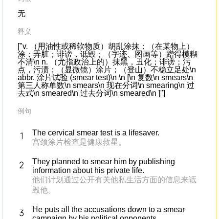
无
释义
["v. （用油性或稀软物质）胡乱涂抹；（在某物上）
涂；弄脏；诽谤，诋毁；（字迹、图画等）蹭得模糊
不清\n n. （尤指政治上的）抹黑，丑化；诽谤；污
点，污渍；（显微镜）涂片；（登山）不稳立足处\n
abbr. 涂片试验 (smear test)\n \n [\n 复数\n smears\n
第三人称单数\n smears\n 现在分词\n smearing\n 过
去式\n smeared\n 过去分词\n smeared\n ]"]
例句
The cervical smear test is a lifesaver.
宫颈涂片检查是健康救星。
They planned to smear him by publishing
information about his private life.
他们计划通过公开有关他私生活方面的信息来诋
毁他。
He puts all the accusations down to a smear
campaign by his political opponents.