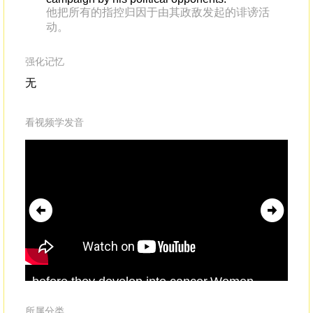
他把所有的指控归因于由其政敌发起的诽谤活
动。
强化记忆
无
看视频学发音
before they develop into cancer.Women
is 
over 21 can undergo a regular pap
fro
smear
,where a sample of tissue is gently
on 
所属分类