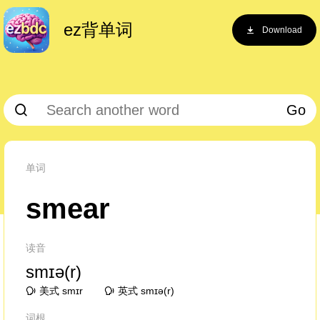
ez背单词
Download
Go
单词
smear
读音
smɪə(r)
美式 smɪr
英式 smɪə(r)
词根