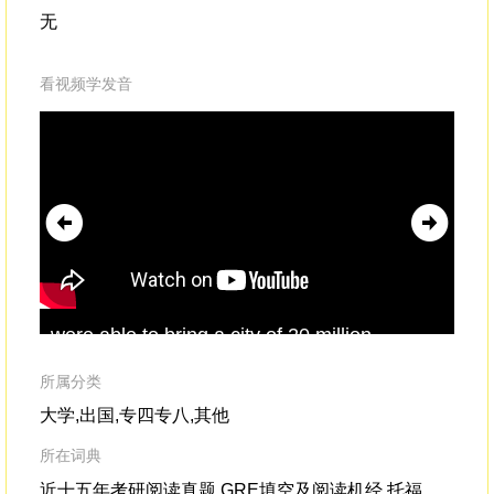
无
看视频学发音
were able to bring a city of 20 million
Ten
peopleto a
standstill
.Ten people brought 20
sta
million people
wor
所属分类
op
大学,出国,专四专八,其他
所在词典
近十五年考研阅读真题,GRE填空及阅读机经,托福