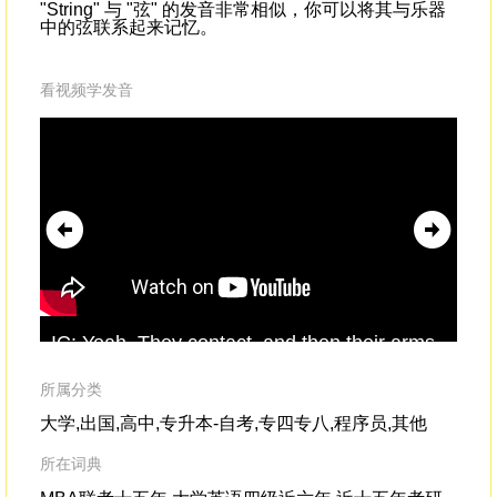
"String" 与 "弦" 的发音非常相似，你可以将其与乐器
中的弦联系起来记忆。
看视频学发音
IC: Yeah. They contact, and then their arms
fro
clash together.(
String
music)GG: So we've
div
taken the first steps in understanding
tha
所属分类
fighting in the octopus.
大学,出国,高中,专升本-自考,专四专八,程序员,其他
所在词典