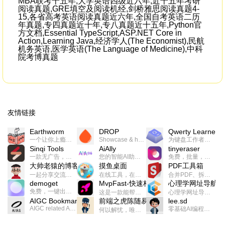
MBA联考十五年,大学英语四级近六年,近十五年考研
阅读真题,GRE填空及阅读机经,剑桥雅思阅读真题4-
15,各省高考英语阅读真题近六年,全国自考英语二历
年真题,专四真题近十年,专八真题近十五年,Python官
方文档,Essential TypeScript,ASP.NET Core in
Action,Learning Java,经济学人(The Economist),民航
机务英语,医学英语(The Language of Medicine),中科
院考博真题
友情链接
Earthworm
DROP
Qwerty Learner
一个让你上瘾的英语学习工具，使用 连词成句 、 i + 1 、 以终为始等学习理论来帮助你习得英语，通过不断的重复形成肌肉记忆，最重要的是 游戏化 的形式让学习英语从此不再痛苦
Showcase & host your work in extraordinary ways.不限速文件分享，托管，建站平台
为键盘工作者设计的单词与肌肉记忆锻炼软件
Sinqi Tools
AiAlly
tinyeraser
一款无广告，界面清爽的神奇在线小工具集合，范围包括但不限于：开发，设计，日常生活等
您的智能AI助手解决方案。提供24/7全天候的高效虚拟员工服务，助力个人和组织提升生产力、激发创新潜能。
免费，批量，快速，一键换背景的桌面软件
大帅老猿的博客
摸鱼桌面
PDF工具箱
一起分享交流生活学习，出海赚钱，编程技术，远程工作，优秀产品等相关话题。希望大家都能有所收获。
在线工具，在线游戏，电影，小说各种有趣的资源这里都有
合并PDF、拆分PDF、旋转PDF、裁剪PDF、转换PDF、加密PDF、解密PDF、PDF加水印等多种PDF处理功能
demoget
MvpFast-快速构建网站应用
心理学网址导航
免费，一键出成片的录屏Demo软件。支持4K导出，立即下载使用。
这是一款能帮助你快速构建个人网站的应用，使用最新的前端技术栈，集成登录、鉴权、手机、邮箱、数据库、博客、文章、支付等等网站所需要的功能，你只需要花几个小时开发你的核心功能就可以上线，一次购买，永久拥有
心理学网址导航(psyhhub.org),着力打造国内心理学资源平台，是一个心理学网址资源大全，提供心理学学习,心理学考研,英语自学,计算机自学等众多学习内容。
AIGC Bookmarks
前端之虎陈随易
lee.sd
AIGC related Academy/Project bookmarks . Powered by Notion AI (Claude, ChatGPT).
零基础AI编程整活儿，跟SimbaLee用AI一起每天写点儿好玩儿的！iSay中每天还会有鲜吐槽、财经快讯、抽奖福利。喜欢就在页面“点赞”，不喜欢可以“点呸”喔！
何以解忧，唯有代码。不忘初心，方得始终。