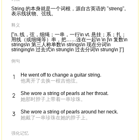
String 的本身就是一个词根，源自古英语的 "streng",
表示线状物、弦线。
释义
["n. 线，弦，细绳；一串，一行\n vt. 悬挂；系；扎；
用线（或细绳等）串，把……连在一起\n \n [\n 复数\n
strings\n 第三人称单数\n strings\n 现在分词\n
stringing\n 过去式\n strung\n 过去分词\n strung\n ]"]
例句
He went off to change a guitar string.
他离开了去换一根吉他弦。
She wore a string of pearls at her throat.
她那时脖子上带着一串珍珠。
She wore a string of pearls around her neck.
她戴了一串珍珠在她的脖子上。
强化记忆