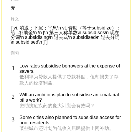
无
释义
["vi. 消退；下沉；平息\n vt. 资助（等于subsidize）；
给...补助金\n \n [\n 第三人称单数\n subsidises\n 现在
分词\n subsidising\n 过去式\n subsidised\n 过去分词
\n subsidised\n ]"]
例句
Low rates subsidise borrowers at the expense of
savers.
低利率为贷款人提供了贷款补贴，但却损失了存
款人的经济利益。
Will an ambitious plan to subsidise anti-malarial
pills work?
资助抗疟疾药的庞大计划会有效吗？
Some cities also planned to subsidise access for
poor residents.
某些城市还计划为低收入居民提供上网补助。