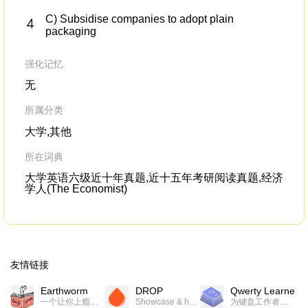
C) Subsidise companies to adopt plain
packaging
强化记忆
无
所属分类
大学,其他
所在词典
大学英语六级近十年真题,近十五年考研阅读真题,经济
学人(The Economist)
友情链接
Earthworm
DROP
Qwerty Learner
一个让你上瘾的英语学习工具，使用 连词成句 、 i + 1 、 以终为始等学习理论来帮助你习得英语，通过不断的重复形成肌肉记忆，最重要的是 游戏化 的形式让学习英语从此不再痛苦
Showcase & host your work in extraordinary ways.不限速文件分享，托管，建站平台
为键盘工作者设计的单词与肌肉记忆锻炼软件