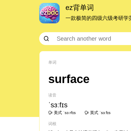
ez背单词
一款极简的四级六级考研学英
单词
surface
读音
ˈsɜːfɪs
美式 ˈsɜːrfɪs
英式 ˈsɜːfɪs
词根