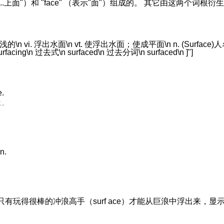
"在...上面"）和 "face" （表示"面"）组成的。 其它由这两个词根衍生的
n vi. 浮出水面\n vt. 使浮出水面；使成平面\n n. (Surface)人名；(
cing\n 过去式\n surfaced\n 过去分词\n surfaced\n ]"]
e.
上。
n.
"ace"，只有玩得很棒的冲浪高手（surf ace）才能从巨浪中浮出来，显