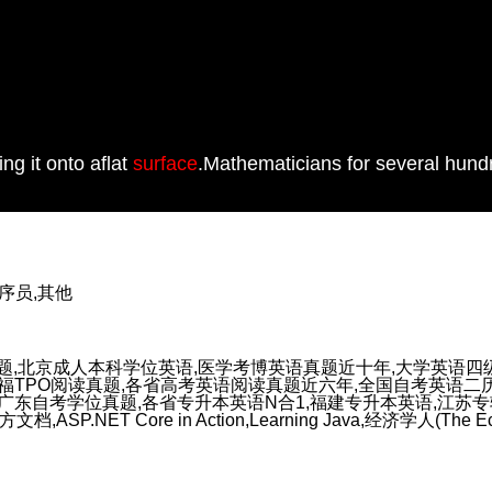
ing it onto aflat
surface
.Mathematicians for several hund
程序员,其他
题,北京成人本科学位英语,医学考博英语真题近十年,大学英语四级
,托福TPO阅读真题,各省高考英语阅读真题近六年,全国自考英语二
东自考学位真题,各省专升本英语N合1,福建专升本英语,江苏专转
SP.NET Core in Action,Learning Java,经济学人(The