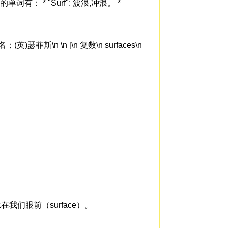
单词有： * "Surf": 波浪,冲浪。 *
英)瑟菲斯\n \n [\n 复数\n surfaces\n
示在我们眼前（surface）。