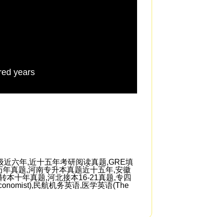
red years
So if I hear this as
近六年,近十五年考研阅读真题,GRE填
历年真题,河南专升本真题近十五年,安徽
本十年真题,河北接本16-21真题,专四
 Economist),民航机务英语,医学英语(The