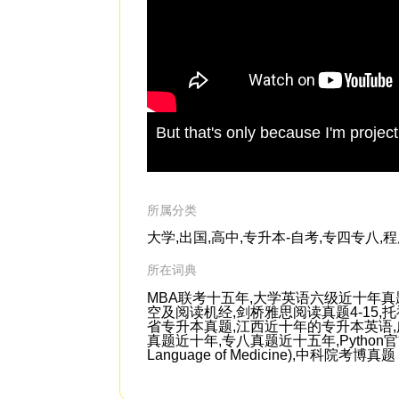
But that's only because I'm project
所属分类
大学,出国,高中,专升本-自考,专四专八,
所在词典
MBA联考十五年,大学英语六级近十年真
空及阅读机经,剑桥雅思阅读真题4-15
省专升本真题,江西近十年的专升本英语,广
真题近十年,专八真题近十五年,Python官方文档,A
Language of Medicine),中科院考博真题