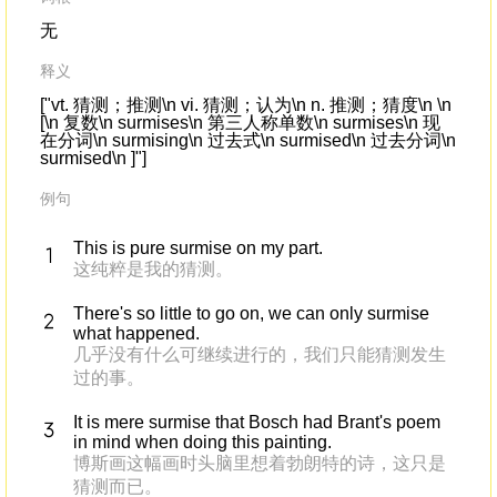
无
释义
["vt. 猜测；推测\n vi. 猜测；认为\n n. 推测；猜度\n \n
[\n 复数\n surmises\n 第三人称单数\n surmises\n 现
在分词\n surmising\n 过去式\n surmised\n 过去分词\n
surmised\n ]"]
例句
This is pure surmise on my part.
这纯粹是我的猜测。
There's so little to go on, we can only surmise
what happened.
几乎没有什么可继续进行的，我们只能猜测发生
过的事。
It is mere surmise that Bosch had Brant's poem
in mind when doing this painting.
博斯画这幅画时头脑里想着勃朗特的诗，这只是
猜测而已。