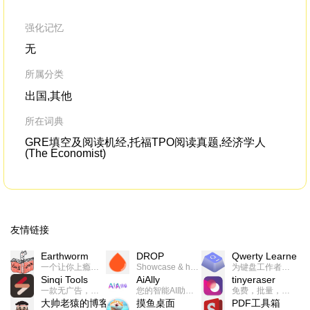
强化记忆
无
所属分类
出国,其他
所在词典
GRE填空及阅读机经,托福TPO阅读真题,经济学人
(The Economist)
友情链接
Earthworm
DROP
Qwerty Learner
一个让你上瘾的英语学习工具，使用 连词成句 、 i + 1 、 以终为始等学习理论来帮助你习得英语，通过不断的重复形成肌肉记忆，最重要的是 游戏化 的形式让学习英语从此不再痛苦
Showcase & host your work in extraordinary ways.不限速文件分享，托管，建站平台
为键盘工作者设计的单词与肌肉记忆锻炼软件
Sinqi Tools
AiAlly
tinyeraser
一款无广告，界面清爽的神奇在线小工具集合，范围包括但不限于：开发，设计，日常生活等
您的智能AI助手解决方案。提供24/7全天候的高效虚拟员工服务，助力个人和组织提升生产力、激发创新潜能。
免费，批量，快速，一键换背景的桌面软件
大帅老猿的博客
摸鱼桌面
PDF工具箱