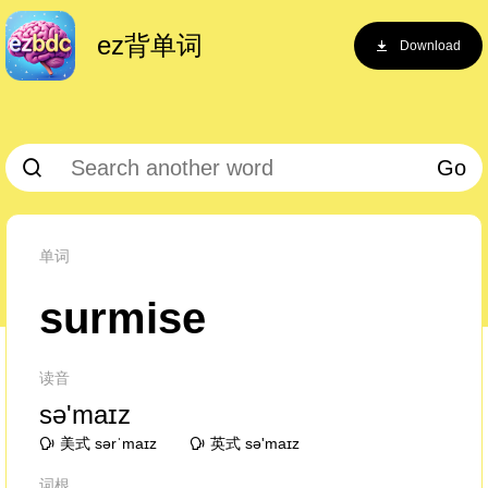
ez背单词
Download
Go
单词
surmise
读音
sə'maɪz
美式 sərˈmaɪz
英式 sə'maɪz
词根