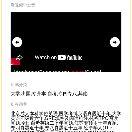
看视频学发音
(Applause)Bring me my
sword
!Sword
Geo
swallowing is from ancient India.
cal
cal
所属分类
mat
大学,出国,专升本-自考,专四专八,其他
所在词典
北京成人本科学位英语,医学考博英语真题近十年,大学
英语四级近六年,GRE填空及阅读机经,托福TPO阅读
真题,全国自考英语二历年真题,江苏专转本十年真题,
专四真题近十年,专八真题近十五年,经济学人(The