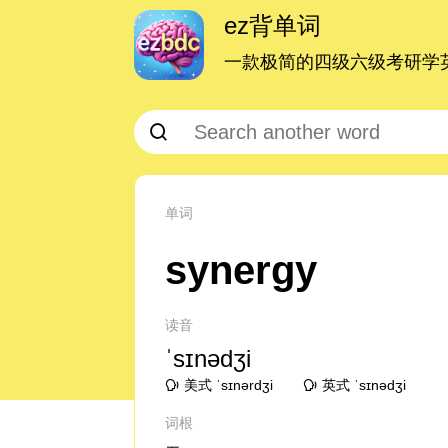
ez背单词
一款极简的四级六级考研学英
单词
synergy
读音
ˈsɪnədʒi
美式 ˈsɪnərdʒi
英式 ˈsɪnədʒi
词根