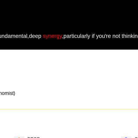
a fundamental,deep
synergy
,particularly if you're not thinki
mist)