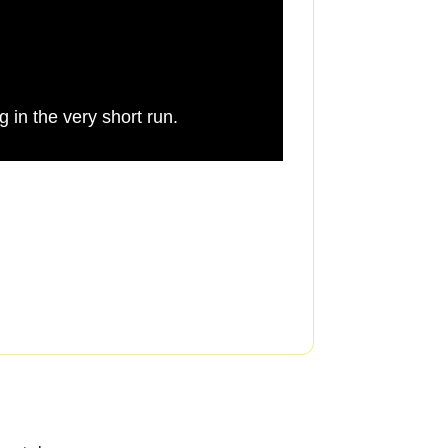
ng in the very short run.
(Laughter)CH: The