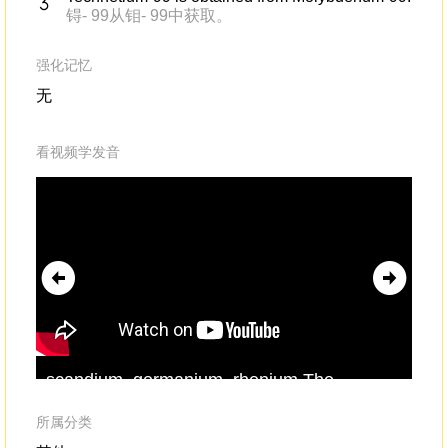
锝- 99从钼- 99中获取。
强化记忆
无
看视频学发音
scandium, germanium, rhenium.The
The
element he called eka-manganese is now
now
called
technetium
.Technetium is so rare it
it 
所属分类
couldn't be isolated until it was synthesized
in 