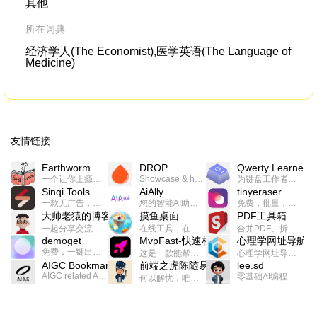
其他
in a cyclotron in 1937,
Dmi
所在词典
经济学人(The Economist),医学英语(The Language of
Medicine)
友情链接
Earthworm
DROP
Qwerty Learner
一个让你上瘾的英语学习工具，使用 连词成句 、 i + 1 、 以终为始等学习理论来帮助你习得英语，通过不断的重复形成肌肉记忆，最重要的是 游戏化 的形式让学习英语从此不再痛苦
Showcase & host your work in extraordinary ways.不限速文件分享，托管，建站平台
为键盘工作者设计的单词与肌肉记忆锻炼软件
Sinqi Tools
AiAlly
tinyeraser
一款无广告，界面清爽的神奇在线小工具集合，范围包括但不限于：开发，设计，日常生活等
您的智能AI助手解决方案。提供24/7全天候的高效虚拟员工服务，助力个人和组织提升生产力、激发创新潜能。
免费，批量，快速，一键换背景的桌面软件
大帅老猿的博客
摸鱼桌面
PDF工具箱
一起分享交流生活学习，出海赚钱，编程技术，远程工作，优秀产品等相关话题。希望大家都能有所收获。
在线工具，在线游戏，电影，小说各种有趣的资源这里都有
合并PDF、拆分PDF、旋转PDF、裁剪PDF、转换PDF、加密PDF、解密PDF、PDF加水印等多种PDF处理功能
demoget
MvpFast-快速构建网站应用
心理学网址导航
免费，一键出成片的录屏Demo软件。支持4K导出，立即下载使用。
这是一款能帮助你快速构建个人网站的应用，使用最新的前端技术栈，集成登录、鉴权、手机、邮箱、数据库、博客、文章、支付等等网站所需要的功能，你只需要花几个小时开发你的核心功能就可以上线，一次购买，永久拥有
心理学网址导航(psyhhub.org),着力打造国内心理学资源平台，是一个心理学网址资源大全，提供心理学学习,心理学考研,英语自学,计算机自学等众多学习内容。
AIGC Bookmarks
前端之虎陈随易
lee.sd
AIGC related Academy/Project bookmarks . Powered by Notion AI (Claude, ChatGPT).
零基础AI编程整活儿，跟SimbaLee用AI一起每天写点儿好玩儿的！iSay中每天还会有鲜吐槽、财经快讯、抽奖福利。喜欢就在页面“点赞”，不喜欢可以“点呸”喔！
何以解忧，唯有代码。不忘初心，方得始终。