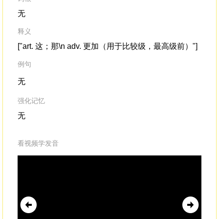
无
释义
["art. 这；那\n adv. 更加（用于比较级，最高级前）"]
例句
无
强化记忆
无
看视频学发音