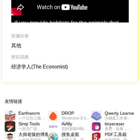
If you provide habitats for the animals that
The
eat mosquitoes --
the
birds,
the
bats,
the
fish,
elk
the
frogs,
the
spiders,any number of aquatic
min
所属分类
insects that love munching on mosquitoes --
rub
其他
所在词典
经济学人(The Economist)
友情链接
Earthworm
DROP
Qwerty Learner
一个让你上瘾的英语学习工具，使用 连词成句 、 i + 1 、 以终为始等学习理论来帮助你习得英语，通过不断的重复形成肌肉记忆，最重要的是 游戏化 的形式让学习英语从此不再痛苦
Showcase & host your work in extraordinary ways.不限速文件分享，托管，建站平台
为键盘工作者设计的单词与肌肉记忆锻炼软件
Sinqi Tools
AiAlly
tinyeraser
一款无广告，界面清爽的神奇在线小工具集合，范围包括但不限于：开发，设计，日常生活等
您的智能AI助手解决方案。提供24/7全天候的高效虚拟员工服务，助力个人和组织提升生产力、激发创新潜能。
免费，批量，快速，一键换背景的桌面软件
大帅老猿的博客
摸鱼桌面
PDF工具箱
一起分享交流生活学习，出海赚钱，编程技术，远程工作，优秀产品等相关话题。希望大家都能有所收获。
在线工具，在线游戏，电影，小说各种有趣的资源这里都有
合并PDF、拆分PDF、旋转PDF、裁剪PDF、转换PDF、加密PDF、解密PDF、PDF加水印等多种PDF处理功能