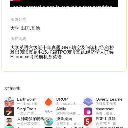
solar control glass is available that provides
the
high daylight transmission,
thermal
env
insulation,transparency
所属分类
大学,出国,其他
所在词典
大学英语六级近十年真题,GRE填空及阅读机经,剑桥
雅思阅读真题4-15,托福TPO阅读真题,经济学人(The
Economist),民航机务英语
友情链接
Earthworm
DROP
Qwerty Learner
一个让你上瘾的英语学习工具，使用 连词成句 、 i + 1 、 以终为始等学习理论来帮助你习得英语，通过不断的重复形成肌肉记忆，最重要的是 游戏化 的形式让学习英语从此不再痛苦
Showcase & host your work in extraordinary ways.不限速文件分享，托管，建站平台
为键盘工作者设计的单词与肌肉记忆锻炼软件
Sinqi Tools
AiAlly
tinyeraser
一款无广告，界面清爽的神奇在线小工具集合，范围包括但不限于：开发，设计，日常生活等
您的智能AI助手解决方案。提供24/7全天候的高效虚拟员工服务，助力个人和组织提升生产力、激发创新潜能。
免费，批量，快速，一键换背景的桌面软件
大帅老猿的博客
摸鱼桌面
PDF工具箱
一起分享交流生活学习，出海赚钱，编程技术，远程工作，优秀产品等相关话题。希望大家都能有所收获。
在线工具，在线游戏，电影，小说各种有趣的资源这里都有
合并PDF、拆分PDF、旋转PDF、裁剪PDF、转换PDF、加密PDF、解密PDF、PDF加水印等多种PDF处理功能