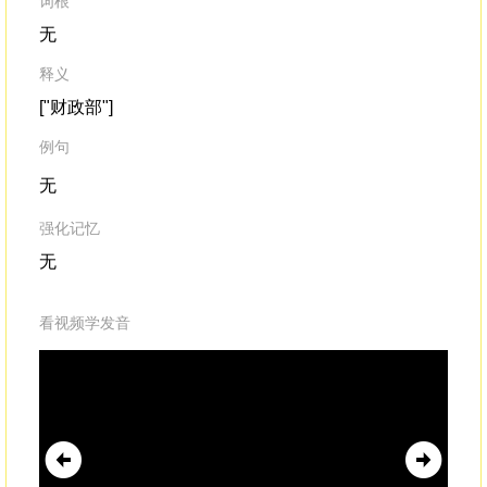
词根
无
释义
["财政部"]
例句
无
强化记忆
无
看视频学发音