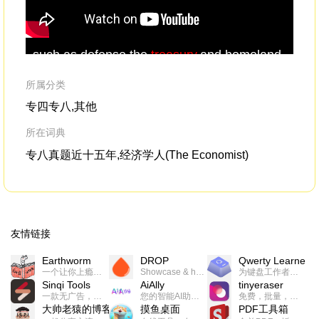
such as defense,the
treasury
,and homeland
The
security.
exp
tha
所属分类
Tre
专四专八,其他
所在词典
专八真题近十五年,经济学人(The Economist)
友情链接
Earthworm
DROP
Qwerty Learner
一个让你上瘾的英语学习工具，使用 连词成句 、 i + 1 、 以终为始等学习理论来帮助你习得英语，通过不断的重复形成肌肉记忆，最重要的是 游戏化 的形式让学习英语从此不再痛苦
Showcase & host your work in extraordinary ways.不限速文件分享，托管，建站平台
为键盘工作者设计的单词与肌肉记忆锻炼软件
Sinqi Tools
AiAlly
tinyeraser
一款无广告，界面清爽的神奇在线小工具集合，范围包括但不限于：开发，设计，日常生活等
您的智能AI助手解决方案。提供24/7全天候的高效虚拟员工服务，助力个人和组织提升生产力、激发创新潜能。
免费，批量，快速，一键换背景的桌面软件
大帅老猿的博客
摸鱼桌面
PDF工具箱